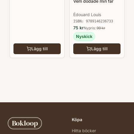
Vem dödade min far
Édouard Louis
ISBN:
9789146236733
75
kr
Nypris:
99
kr
Nyskick
Lägg till
Lägg till
Köpa
Bokloop
Hitta böcker