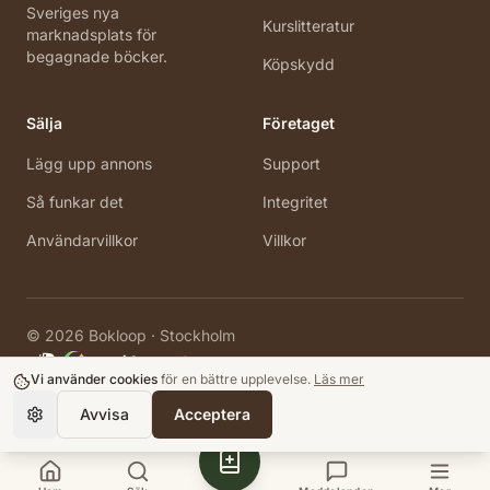
Sveriges nya
Kurslitteratur
marknadsplats för
begagnade böcker.
Köpskydd
Sälja
Företaget
Lägg upp annons
Support
Så funkar det
Integritet
Användarvillkor
Villkor
©
2026
Bokloop · Stockholm
Vi använder cookies
för en bättre upplevelse.
Läs mer
Avvisa
Acceptera