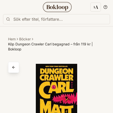
Bokloop
A
A
Textstorl
Hem
Böcker
Köp Dungeon Crawler Carl begagnad – från 119 kr |
Bokloop