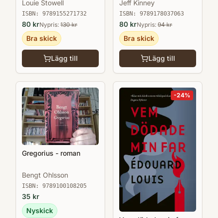
Louie Stowell
Jeff Kinney
ISBN:
9789155271732
ISBN:
9789178037063
80
kr
80
kr
Nypris:
130
kr
Nypris:
94
kr
Bra skick
Bra skick
Lägg till
Lägg till
-
24
%
Gregorius - roman
Bengt Ohlsson
ISBN:
9789100108205
35
kr
Nyskick