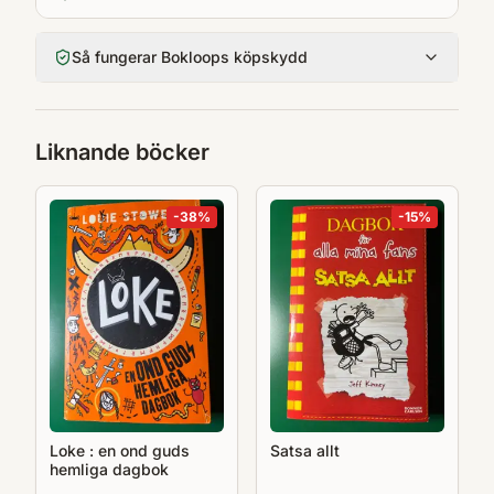
Så fungerar Bokloops köpskydd
Liknande böcker
-
38
%
-
15
%
Loke : en ond guds
Satsa allt
hemliga dagbok