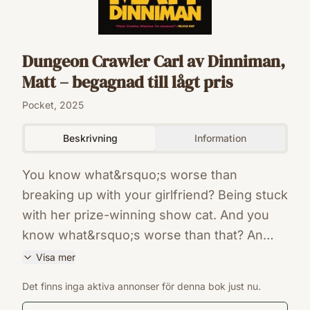
Dungeon Crawler Carl av Dinniman,
Matt – begagnad till lågt pris
Pocket, 2025
Beskrivning
Information
You know what&rsquo;s worse than
breaking up with your girlfriend? Being stuck
with her prize-winning show cat. And you
know what&rsquo;s worse than that? An
alien invasion, the destruction of all man-
Visa mer
made structures on Earth, and the
ISBN
Det finns inga aktiva annonser för denna bok just nu.
systematic exploitation of all the survivors
9780593820254