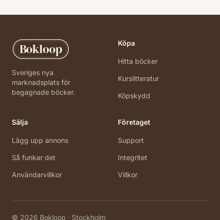
Köpa
Bokloop
Hitta böcker
Sveriges nya
Kurslitteratur
marknadsplats för
begagnade böcker.
Köpskydd
Sälja
Företaget
Lägg upp annons
Support
Så funkar det
Integritet
Användarvillkor
Villkor
©
2026
Bokloop · Stockholm