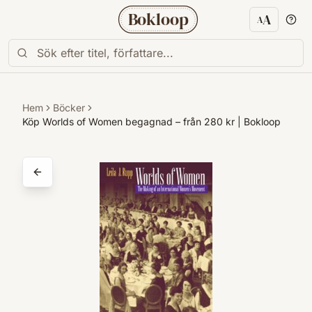
Bokloop
A
A
Textstorl
Hem
Böcker
Köp Worlds of Women begagnad – från 280 kr | Bokloop