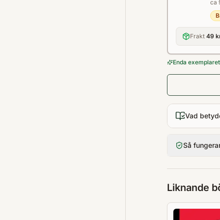
ca 
B
Frakt
49 k
Enda exemplaret 
Vad betyd
Så fungera
Liknande b