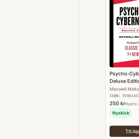
Psycho-Cyb
Deluxe Editi
Maxwell Maltz
ISBN:
9780143
250
kr
Nypris:
Nyskick
Lägg