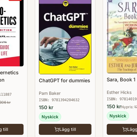
ernetics
Sara, Book 1
on
ChatGPT for dummies
Esther Hicks
Pam Baker
111887
ISBN:
97814019
ISBN:
9781394204632
306
kr
150
kr
150
kr
Nypris:
1
Nyskick
Nyskick
 till
Lägg till
Lägg 