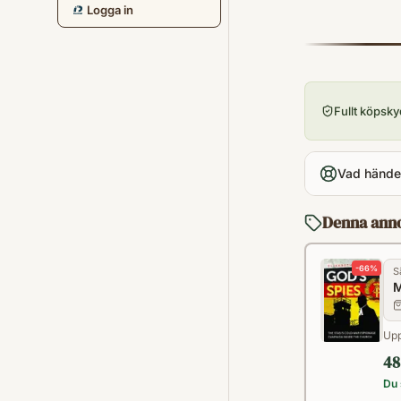
Logga in
Fullt köpsk
Vad händer
Denna ann
-
66
%
S
M
Upp
48
Du 