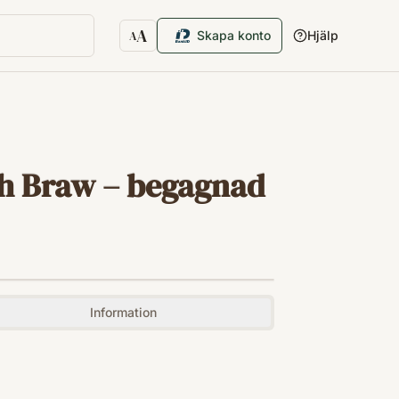
A
Skapa konto
Hjälp
A
Textstorlek
eth Braw – begagnad
Information