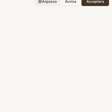
Anpassa
Avvisa
Acceptera
Företaget
Support
Integritet
Villkor