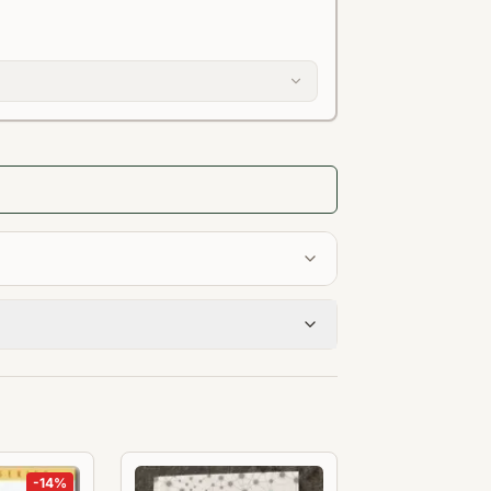
-
14
%