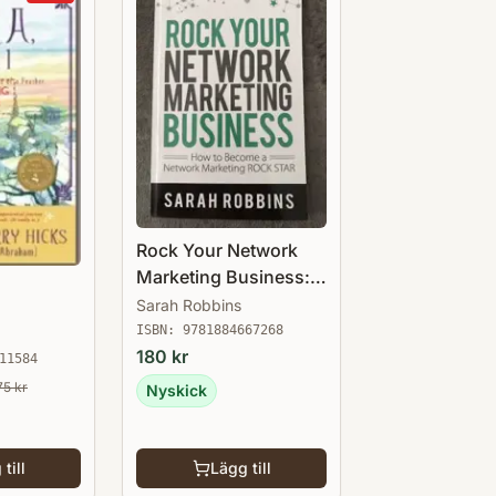
Rock Your Network
Marketing Business:
How to Become a
Sarah Robbins
Network Marketing
ISBN:
9781884667268
Rock Star
180
kr
11584
75
kr
Nyskick
till
Lägg till