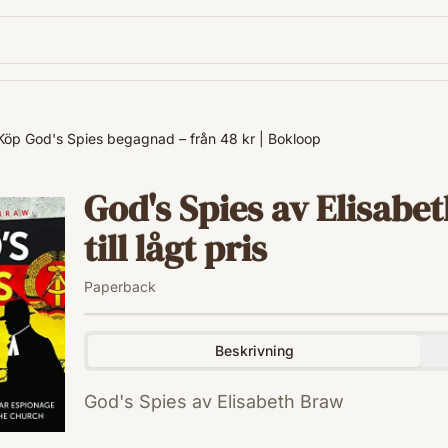
Köp God's Spies begagnad – från 48 kr | Bokloop
God's Spies av Elisab
till lågt pris
Paperback
Beskrivning
God's Spies av Elisabeth Braw
ISBN