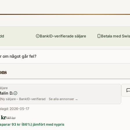
9780745980089
Format
Paperback
ydd
BankID-verifierade säljare
Betala med Swish
 om något går fel?
ons
äljare
alin D.
Ny säljare – BankID-verifierad
·
Se alla annonser →
lagd:
2026-05-17
 kr
141 kr
sparar
93 kr
(
66
%) jämfört med nypris