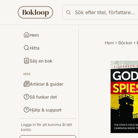
Bokloop
Hem
Hem
Böcker
Hitta
Sälj en bok
MER
Artiklar & guider
Så funkar det
Hjälp & support
Logga in för att komma åt ditt
konto.