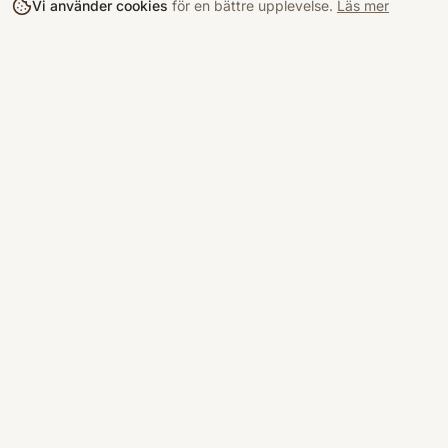
Vi använder cookies
för en bättre upplevelse.
Läs mer
Köpa
Bokloop
Hitta böcke
Sveriges nya marknadsplats för
begagnade böcker.
Kurslitterat
Köpskydd
©
2026
Bokloop · Stockholm