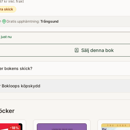
97 kr inkl. frakt
ra skick
r
·
Gratis upphämtning:
Trångsund
just nu
Sälj denna bok
er bokens skick?
r Bokloops köpskydd
öcker
-
18
%