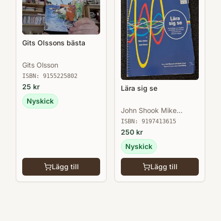
Gits Olssons bästa
Gits Olsson
ISBN:
9155225802
25
kr
Lära sig se
Nyskick
John Shook Mike
Rother
ISBN:
9197413615
250
kr
Nyskick
Lägg till
Lägg till