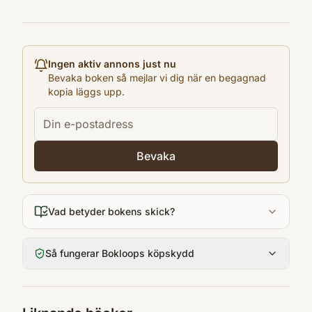
McGraw-Hill
Språk
en
Format
Ingen aktiv annons just nu
Paperback
Bevaka boken så mejlar vi dig när en begagnad
kopia läggs upp.
Bevaka
Vad betyder bokens skick?
Så fungerar Bokloops köpskydd