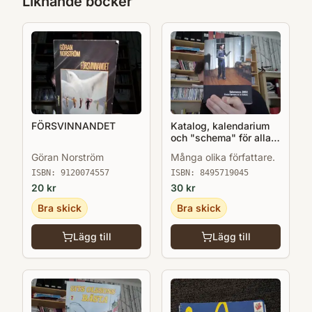
Liknande böcker
FÖRSVINNANDET
Katalog, kalendarium
och "schema" för alla
kulturevenemang i
Göran Norström
Många olika författare.
Salamanca 2002 när
Salamanca var EU:s
ISBN:
9120074557
ISBN:
8495719045
kulturhuvudstad.
20
kr
30
kr
Bra skick
Bra skick
Lägg till
Lägg till