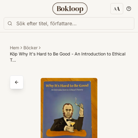
Bokloop
A
A
Textstorl
Hem
Böcker
Köp Why It's Hard to Be Good - An Introduction to Ethical
T…