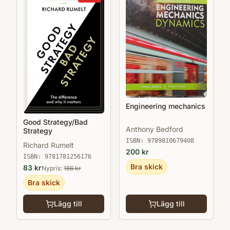
Engineering mechanics
Good Strategy/Bad
Anthony Bedford
Strategy
ISBN:
9789810679408
Richard Rumelt
200
kr
ISBN:
9781781256176
Bra skick
83
kr
Nypris:
166
kr
Bra skick
Lägg till
Lägg till