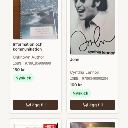
Information och
kommunikation
Unknown Author
John
ISBN:
9789185989898
150
kr
Cynthia Lennon
Nyskick
ISBN:
9780340898284
100
kr
Nyskick
Lägg till
Lägg till
-
50
%