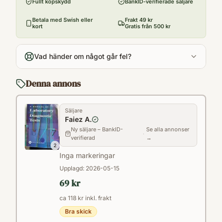
Fullt köpskydd
BankID-verifierade säljare
Betala med Swish eller
Frakt 49 kr
kort
Gratis från 500 kr
Vad händer om något går fel?
Denna annons
Säljare
Faiez A.
Ny säljare – BankID-
Se alla annonser
·
verifierad
→
2
Inga markeringar
Upplagd:
2026-05-15
69 kr
ca 118 kr inkl. frakt
Bra skick