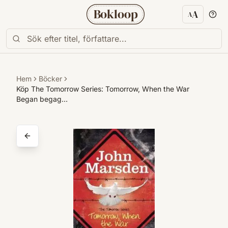
Bokloop
A
A
Textstorl
Hem
Böcker
Köp The Tomorrow Series: Tomorrow, When the War
Began begag…