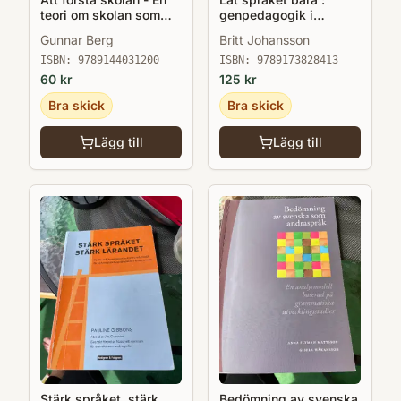
teori om skolan som
genpedagogik i
institution o skolor som
praktiken
Gunnar Berg
Britt Johansson
organisationer
ISBN:
9789144031200
ISBN:
9789173828413
60
kr
125
kr
Bra skick
Bra skick
Lägg till
Lägg till
Stärk språket, stärk
Bedömning av svenska