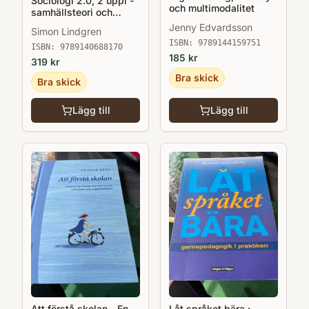
Sociologi 2.0, 2 uppl -
och multimodalitet
samhällsteori och
samtidskultur
Jenny Edvardsson
Simon Lindgren
ISBN:
9789144159751
ISBN:
9789140688170
185
kr
319
kr
Bra skick
Bra skick
Lägg till
Lägg till
Att förstå skolan - En
Låt språket bära :