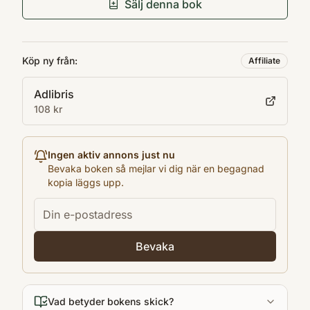
Förlag
Sälj denna bok
Quercus
Utgivningsår
2016
Köp ny från:
Affiliate
Antal sidor
Adlibris
286
108 kr
Språk
en
Format
Ingen aktiv annons just nu
Pocket
Bevaka boken så mejlar vi dig när en begagnad
kopia läggs upp.
Bevaka
Vad betyder bokens skick?