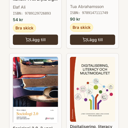
andraspråk i utveckling
fri från hedersförtryck
Tua Abrahamsson
Elaf Ali
ISBN:
9789147111749
ISBN:
9789129726893
90
kr
54
kr
Bra skick
Bra skick
Lägg till
Lägg till
Digitalisering, literacy