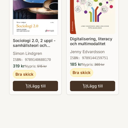
Digitalisering, literacy
Sociologi 2.0, 2 uppl -
och multimodalitet
samhällsteori och
samtidskultur
Jenny Edvardsson
Simon Lindgren
ISBN:
9789144159751
ISBN:
9789140688170
185
kr
Nypris:
369
kr
319
kr
Nypris:
515
kr
Bra skick
Bra skick
Lägg till
Lägg till