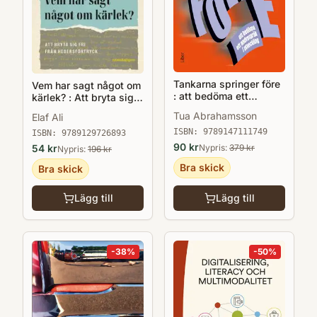
Tankarna springer före
Vem har sagt något om
: att bedöma ett
kärlek? : Att bryta sig
andraspråk i utveckling
fri från hedersförtryck
Tua Abrahamsson
Elaf Ali
ISBN:
9789147111749
ISBN:
9789129726893
90
kr
54
kr
Nypris:
379
kr
Nypris:
196
kr
Bra skick
Bra skick
Lägg till
Lägg till
-
38
%
-
50
%