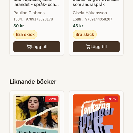
lärandet - språk- och
som andraspråk
kunskapsutvecklande
Pauline Gibbons
Gisela Håkansson
arbetssätt för och med
andraspråkselever i
ISBN:
9789173828178
ISBN:
9789144058207
klassrummet
50
kr
45
kr
Bra skick
Bra skick
Lägg till
Lägg till
Liknande böcker
-
72
%
-
76
%