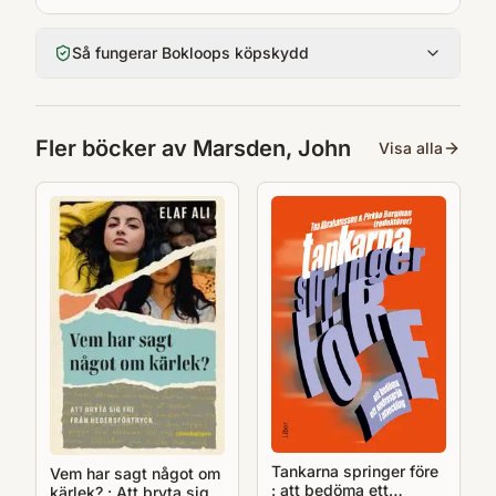
Så fungerar Bokloops köpskydd
Fler böcker av
Marsden, John
Visa alla
Tankarna springer före
Vem har sagt något om
: att bedöma ett
kärlek? : Att bryta sig