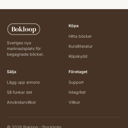
Köpa
Bokloop
Hitta böcker
Sveriges nya
Kurslitteratur
marknadsplats för
begagnade böcker.
Köpskydd
Sälja
Företaget
Lägg upp annons
Support
Så funkar det
Integritet
Användarvillkor
Villkor
©
2026
Bokloop · Stockholm