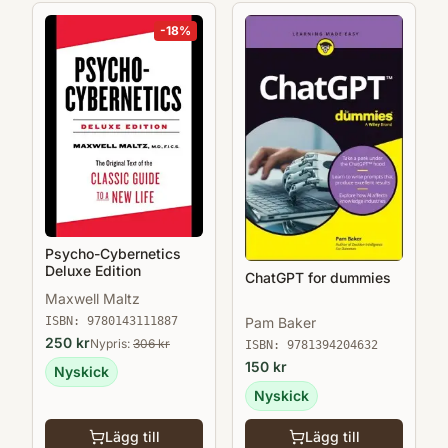
-
18
%
Psycho-Cybernetics
Deluxe Edition
ChatGPT for dummies
Maxwell Maltz
Pam Baker
ISBN:
9780143111887
250
kr
Nypris:
306
kr
ISBN:
9781394204632
150
kr
Nyskick
Nyskick
Lägg till
Lägg till