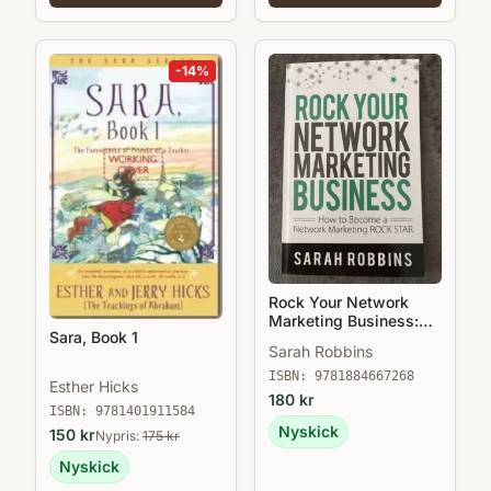
-
14
%
Rock Your Network
Marketing Business:
Sara, Book 1
How to Become a
Sarah Robbins
Network Marketing
Rock Star
ISBN:
9781884667268
Esther Hicks
180
kr
ISBN:
9781401911584
Nyskick
150
kr
Nypris:
175
kr
Nyskick