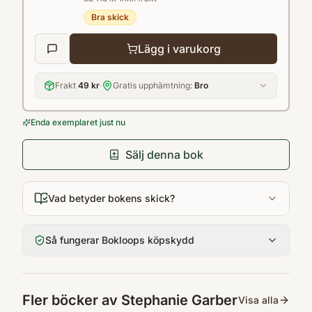
Bra skick
Lägg i varukorg
Frakt
49 kr
·
Gratis upphämtning:
Bro
Enda exemplaret just nu
Sälj denna bok
Vad betyder bokens skick?
Så fungerar Bokloops köpskydd
Fler böcker av
Stephanie Garber
Visa alla