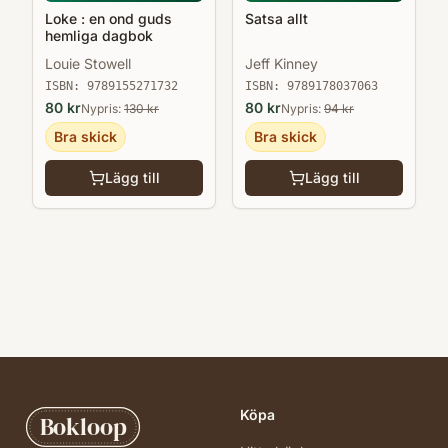
Loke : en ond guds
Satsa allt
hemliga dagbok
Louie Stowell
Jeff Kinney
ISBN:
9789155271732
ISBN:
9789178037063
80
kr
80
kr
Nypris:
130
kr
Nypris:
94
kr
Bra skick
Bra skick
Lägg till
Lägg till
Köpa
Bokloop