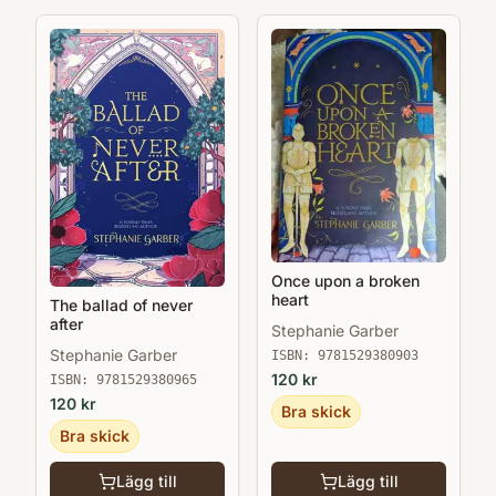
Once upon a broken
heart
The ballad of never
after
Stephanie Garber
Stephanie Garber
ISBN:
9781529380903
120
kr
ISBN:
9781529380965
120
kr
Bra skick
Bra skick
Lägg till
Lägg till