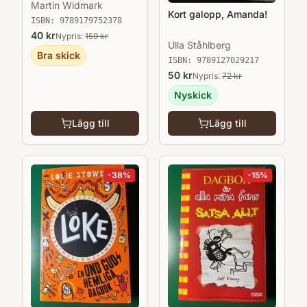
Martin Widmark
Kort galopp, Amanda!
ISBN:
9789179752378
40
kr
Nypris:
159
kr
Ulla Ståhlberg
Bra skick
ISBN:
9789127029217
50
kr
Nypris:
72
kr
Nyskick
Lägg till
Lägg till
-
38
%
-
15
%