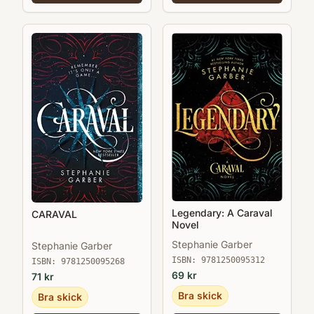
Legendary: A Caraval
CARAVAL
Novel
Stephanie Garber
Stephanie Garber
ISBN:
9781250095312
ISBN:
9781250095268
69
kr
71
kr
Bra skick
Bra skick