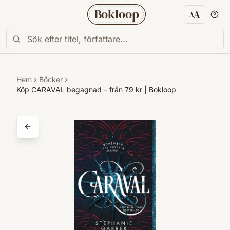
Bokloop
A
A
Textstorl
Hem
Böcker
Köp CARAVAL begagnad – från 79 kr | Bokloop