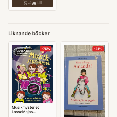
Lägg till
Liknande böcker
-
75
%
-
31
%
Musikmysteriet
LasseMajas
Detektivbyrå