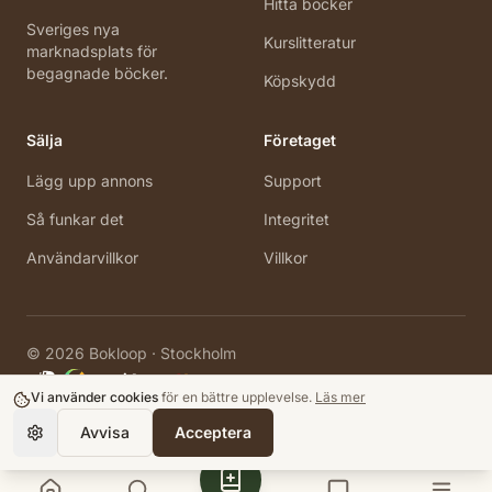
Hitta böcker
Sveriges nya
Kurslitteratur
marknadsplats för
begagnade böcker.
Köpskydd
Sälja
Företaget
Lägg upp annons
Support
Så funkar det
Integritet
Användarvillkor
Villkor
©
2026
Bokloop · Stockholm
Vi använder cookies
för en bättre upplevelse.
Läs mer
Avvisa
Acceptera