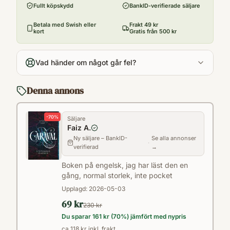
Fullt köpskydd
BankID-verifierade säljare
Utgivningsår
2017
Betala med Swish eller
Frakt 49 kr
kort
Gratis från 500 kr
Antal sidor
416
Vad händer om något går fel?
Språk
en
Denna annons
Kategori
Y
-
70
%
Säljare
Format
Faiz A.
Paperback
Ny säljare – BankID-
Se alla annonser
·
verifierad
→
Boken på engelsk, jag har läst den en
gång, normal storlek, inte pocket
Upplagd:
2026-05-03
69 kr
230 kr
Du sparar
161 kr
(
70
%) jämfört med nypris
ca 118 kr inkl. frakt