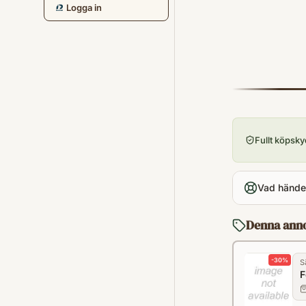
Logga in
Fullt köpsk
Vad händer
Denna ann
-
30
%
S
F