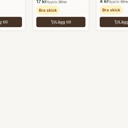
4
kr
17
kr
Nypris:
99
k
Nypris:
99
kr
Bra skick
Bra skick
 till
Lägg till
Lägg 