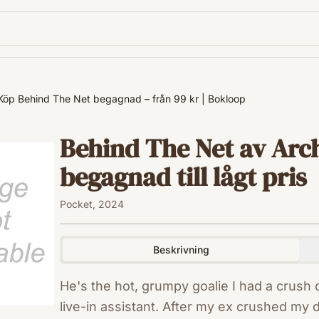
Köp Behind The Net begagnad – från 99 kr | Bokloop
Behind The Net av Arch
begagnad till lågt pris
Pocket, 2024
Beskrivning
He's the hot, grumpy goalie I had a crush o
live-in assistant. After my ex crushed my dreams in the music industry, I'm