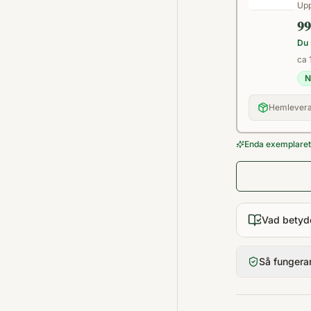
Upp
99
Du 
ca 
N
Hemlevera
Enda exemplaret 
Vad betyd
Så fungera