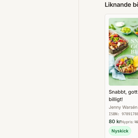
Liknande b
Snabbt, gott
billigt!
Jenny Warsén
ISBN:
9789178
80
kr
Nypris:
1
Nyskick