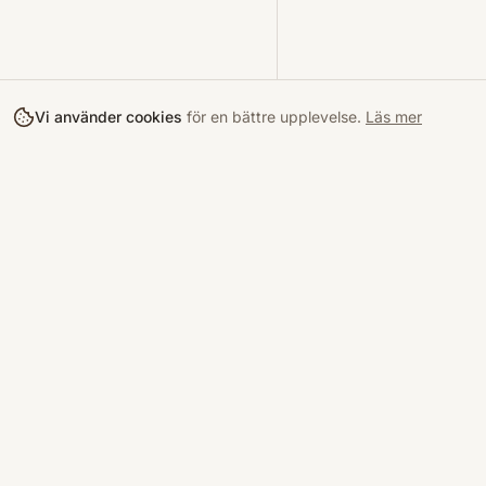
Vi använder cookies
för en bättre upplevelse.
Läs mer
Köpa
Bokloop
Hitta böcke
Sveriges nya marknadsplats för
begagnade böcker.
Kurslitterat
Köpskydd