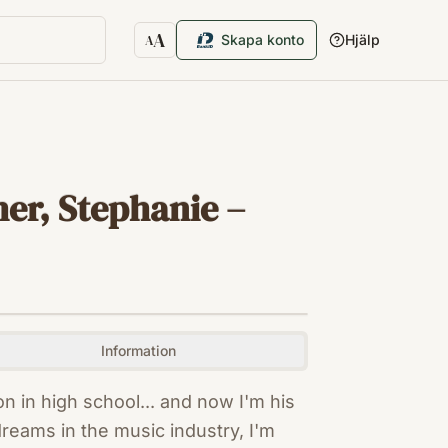
A
Skapa konto
Hjälp
A
Textstorlek
er, Stephanie –
Information
n in high school... and now I'm his