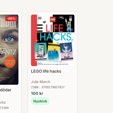
-
96
%
LEGO life hacks
Julia March
ISBN:
9789179857837
 dödar
100
kr
Nyskick
antz
73309