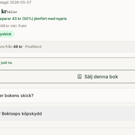
lagd:
2026-05-07
 kr
142 kr
sparar
43 kr
(
30
%) jämfört med nypris
148 kr inkl. frakt
yskick
ns från
49 kr
· PostNord
just nu
Sälj denna bok
er bokens skick?
r Bokloops köpskydd