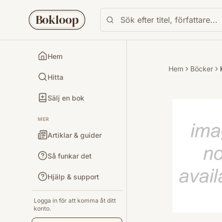
Bokloop
Hem
Hem
Böcker
Hitta
Sälj en bok
MER
Artiklar & guider
Så funkar det
Hjälp & support
Logga in för att komma åt ditt
konto.