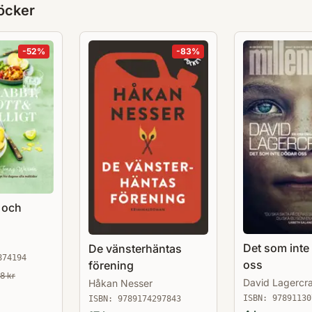
öcker
-
52
%
-
83
%
 och
Det som inte
De vänsterhäntas
874194
oss
förening
68
kr
David Lagercr
Håkan Nesser
ISBN:
97891130
ISBN:
9789174297843