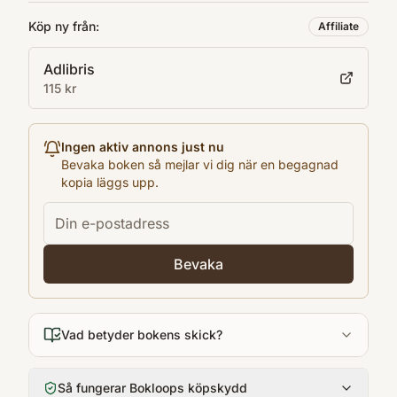
2024
Köp ny från:
Affiliate
Antal sidor
Adlibris
32
115 kr
Språk
en
Format
Ingen aktiv annons just nu
Kartonnage
Bevaka boken så mejlar vi dig när en begagnad
kopia läggs upp.
Bevaka
Vad betyder bokens skick?
Så fungerar Bokloops köpskydd