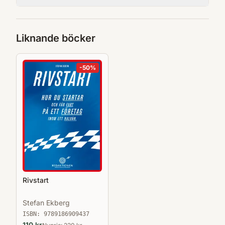
Liknande böcker
-
50
%
Rivstart
Stefan Ekberg
ISBN:
9789186909437
110
kr