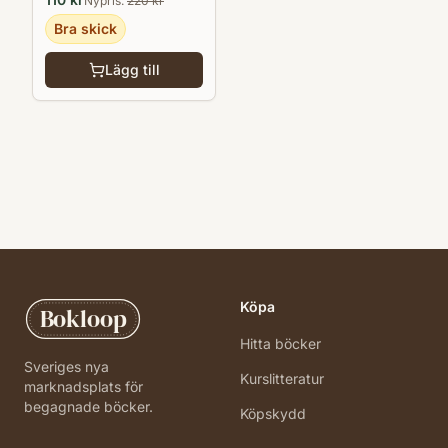
Nypris:
220
kr
Bra skick
Lägg till
Köpa
Bokloop
Hitta böcker
Sveriges nya
Kurslitteratur
marknadsplats för
begagnade böcker.
Köpskydd