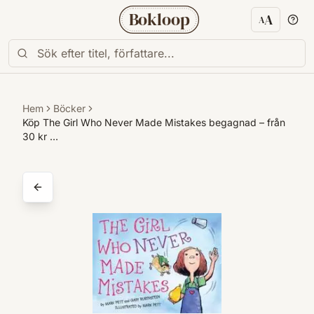
Bokloop
A
A
Textstorl
Hem
Böcker
Köp The Girl Who Never Made Mistakes begagnad – från
30 kr …