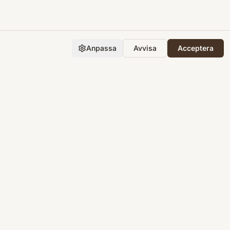
Anpassa
Avvisa
Acceptera
Företaget
Support
Integritet
Villkor