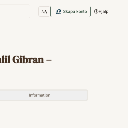
A
Skapa konto
Hjälp
A
Textstorlek
il Gibran –
Information