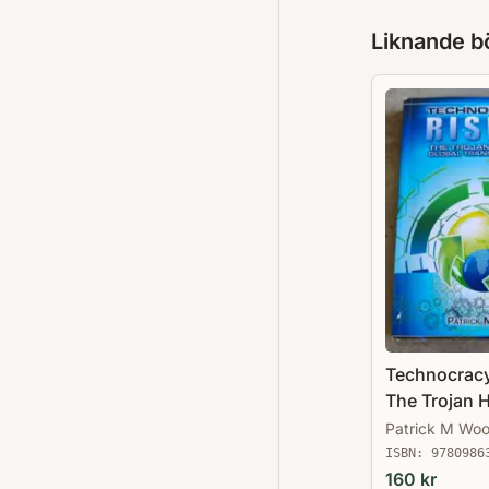
Liknande b
Technocracy
The Trojan 
Global Tran
Patrick M Wo
ISBN:
9780986
160
kr