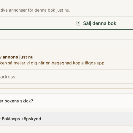
Förlag
ktiva annonser för denna bok just nu.
Dodo
Språk
Sälj denna bok
en
Format
Storpocket
v annons just nu
en så mejlar vi dig när en begagnad kopia läggs upp.
er bokens skick?
r Bokloops köpskydd