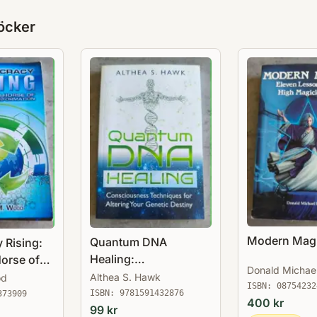
öcker
Modern Mag
Quantum DNA
 Rising:
Healing:
Horse of
Donald Michael
Consciousness
sformation
Althea S. Hawk
od
ISBN:
08754232
Techniques for
ISBN:
9781591432876
373909
400
kr
Altering Your Genetic
99
kr