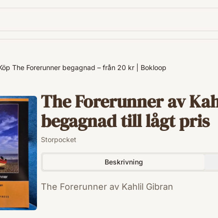
Köp The Forerunner begagnad – från 20 kr | Bokloop
The Forerunner av Kahl
begagnad till lågt pris
Storpocket
Beskrivning
The Forerunner av Kahlil Gibran
ISBN
9781406597820