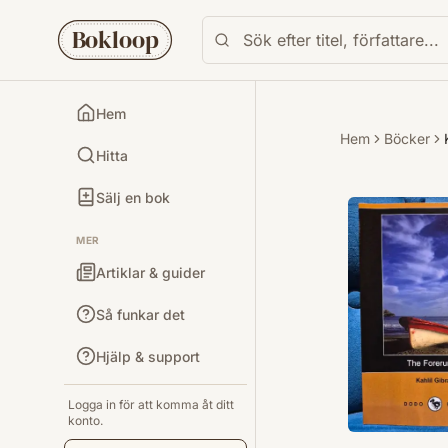
Bokloop
Hem
Hem
Böcker
Hitta
Sälj en bok
MER
Artiklar & guider
Så funkar det
Hjälp & support
Logga in för att komma åt ditt
konto.