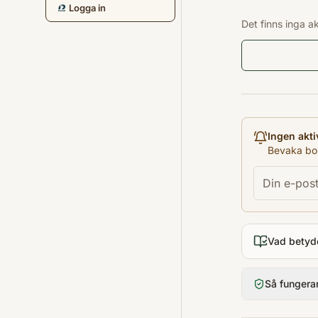
Logga in
Det finns inga a
Ingen akti
Bevaka bok
Vad betyd
Så fungera