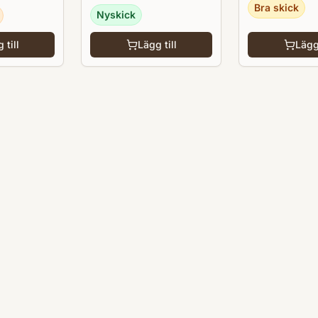
Bra skick
Destiny
Nyskick
 till
Lägg till
Lägg 