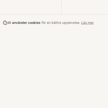
Vi använder cookies
för en bättre upplevelse.
Läs mer
Köpa
Bokloop
Hitta böcke
Sveriges nya marknadsplats för
begagnade böcker.
Kurslitterat
Köpskydd