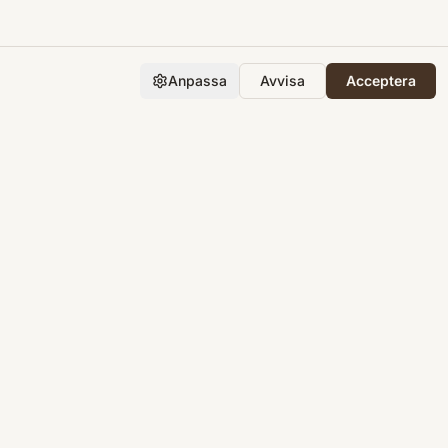
Anpassa
Avvisa
Acceptera
Företaget
Support
Integritet
Villkor