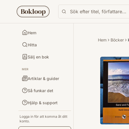
Bokloop
Hem
Hem
Böcker
Hitta
Sälj en bok
MER
Artiklar & guider
Så funkar det
Hjälp & support
Logga in för att komma åt ditt
konto.