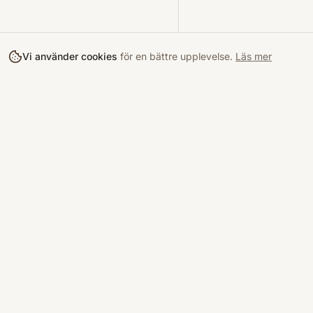
Vi använder cookies
för en bättre upplevelse.
Läs mer
Köpa
Bokloop
Hitta böcke
Sveriges nya marknadsplats för
begagnade böcker.
Kurslitterat
Köpskydd