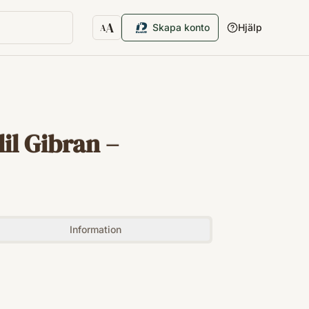
A
Skapa konto
Hjälp
A
Textstorlek
il Gibran –
Information