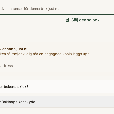
Förlag
ktiva annonser för denna bok just nu.
Dodo
Språk
Sälj denna bok
en
Format
Storpocket
v annons just nu
en så mejlar vi dig när en begagnad kopia läggs upp.
er bokens skick?
r Bokloops köpskydd