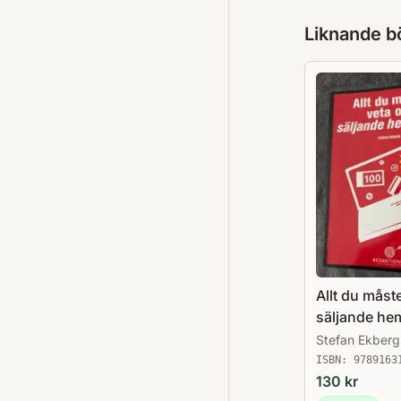
Liknande b
Allt du måst
säljande he
26 steg som 
Stefan Ekberg
företag till 
ISBN:
9789163
på nätet
130
kr