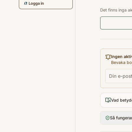
Logga in
Det finns inga a
Ingen akti
Bevaka bok
Vad betyd
Så fungera