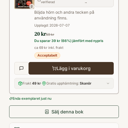
verifierad
→
2
Böjda hörn och andra tecken på
användning finns.
Upplagd:
2026-07-07
20 kr
59 kr
Du sparar
39 kr
(
66
%) jämfört med nypris
ca 69 kr inkl. frakt
Acceptabelt
Lägg i varukorg
Frakt
49 kr
·
Gratis upphämtning:
Skanör
Enda exemplaret just nu
Sälj denna bok