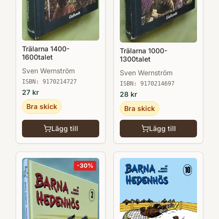
Trälarna 1400-
Trälarna 1000-
1600talet
1300talet
Sven Wernström
Sven Wernström
ISBN:
9170214727
ISBN:
9170214697
27
kr
28
kr
Bra skick
Bra skick
Lägg till
Lägg till
-
30
%