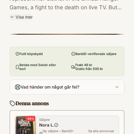
Games, a fight to the death on live TV. But
Katniss has been close to death before -
Visa mer
and survival, for her, is second nature. "The
ISBN
Hunger Games" is a searing novel set in a
9781407109084
Förlag
future with unsettling parallels to our
Scholastic
present. Welcome to the deadliest reality TV
Fullt köpskydd
BankID-verifierade säljare
Utgivningsår
show ever...
2010
Betala med Swish eller
Frakt 49 kr
kort
Gratis från 500 kr
Antal sidor
454
Vad händer om något går fel?
Språk
Engelska
Denna annons
Kategori
YFH
-
66
%
Säljare
Format
Nora L.
Pocket
Ny säljare – BankID-
Se alla annonser
·