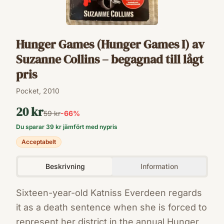
Hunger Games (Hunger Games I) av
Suzanne Collins – begagnad till lågt
pris
Pocket, 2010
20 kr
59 kr
-
66
%
Du sparar
39 kr
jämfört med nypris
Acceptabelt
Beskrivning
Information
Sixteen-year-old Katniss Everdeen regards
it as a death sentence when she is forced to
represent her district in the annual Hunger