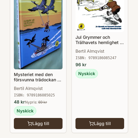
Jul Grymmer och
Trälhavets hemlighet &
Den stora
Bertil Almqvist
issmockimatchen -
Barna Hedenhös 10
ISBN:
9789186085247
96
kr
Nyskick
Mysteriet med den
försvunna trädockan -
Barna Hedenhös 3
Bertil Almqvist
ISBN:
9789186085025
48
kr
Nypris:
69
kr
Nyskick
Lägg till
Lägg till