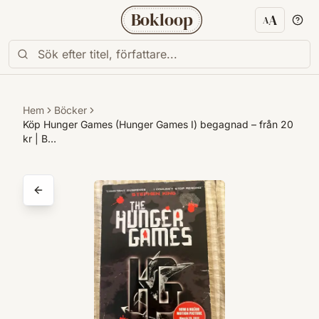
Bokloop
A
A
Textstorl
Hem
Böcker
Köp Hunger Games (Hunger Games I) begagnad – från 20
kr | B…