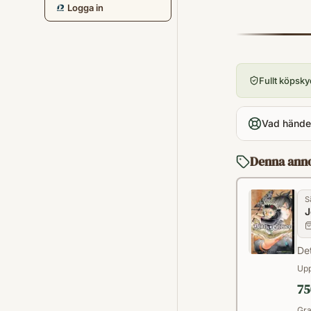
Logga in
Fullt köpsk
Vad händer
Denna ann
S
J
Det
Upp
75
Gra