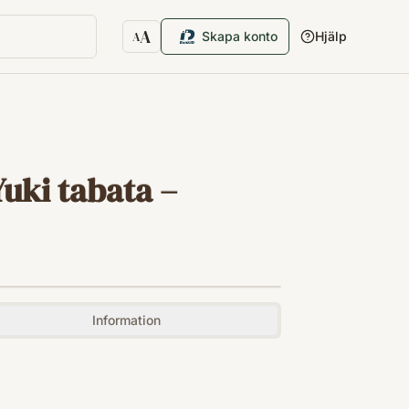
A
Skapa konto
Hjälp
A
Textstorlek
Yuki tabata –
Information