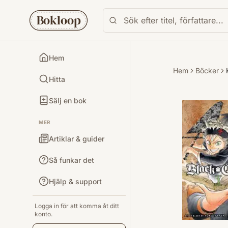
Bokloop
Hem
Hem
Böcker
Hitta
Sälj en bok
MER
Artiklar & guider
Så funkar det
Hjälp & support
Logga in för att komma åt ditt
konto.