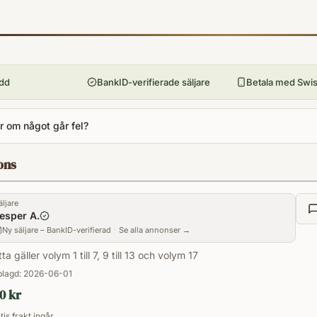
9781421587189
Format
Paperback
ydd
BankID-verifierade säljare
Betala med Swish
 om något går fel?
ons
äljare
esper A.
Ny säljare – BankID-verifierad
·
Se alla annonser →
ta gäller volym 1 till 7, 9 till 13 och volym 17
lagd:
2026-06-01
0 kr
tis frakt ingår