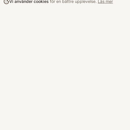
Vi använder cookies
för en bättre upplevelse.
Läs mer
Köpa
Bokloop
Hitta böcke
Sveriges nya marknadsplats för
begagnade böcker.
Kurslitterat
Köpskydd
©
2026
Bokloop · Stockholm