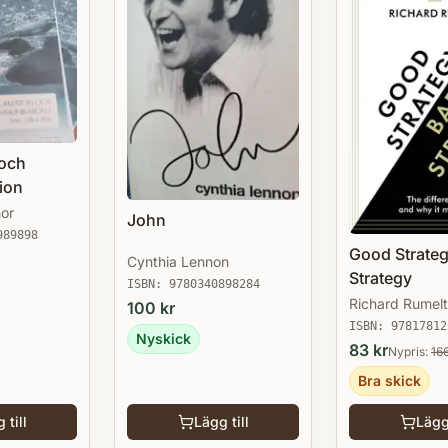
 och
ion
or
John
989898
Good Strate
Cynthia Lennon
Strategy
ISBN:
9780340898284
Richard Rumelt
100
kr
ISBN:
97817812
Nyskick
83
kr
Nypris:
16
Bra skick
 till
Lägg till
Lägg 