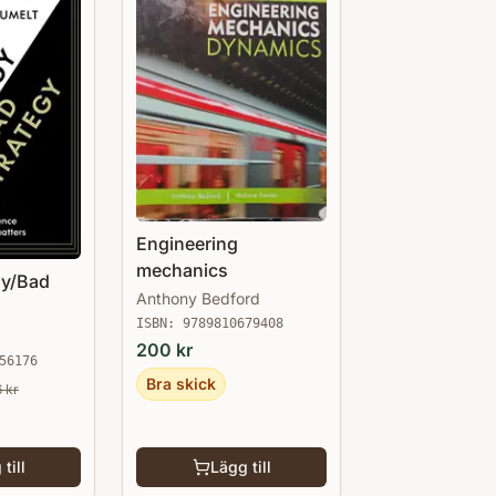
Engineering
mechanics
gy/Bad
Anthony Bedford
ISBN:
9789810679408
200
kr
56176
Bra skick
6
kr
till
Lägg till