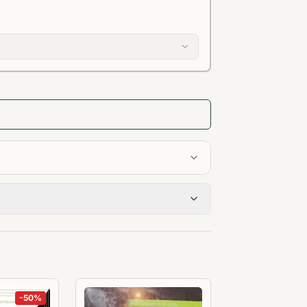
-
50
%