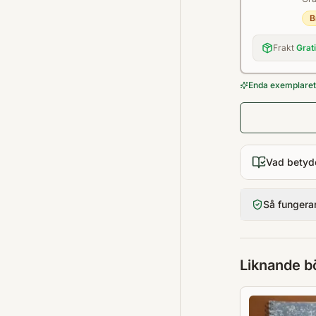
B
Frakt
Grat
Enda exemplaret 
Vad betyd
Så fungera
Liknande b