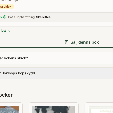
ra skick
is
·
Gratis upphämtning:
Skellefteå
just nu
Sälj denna bok
er bokens skick?
r Bokloops köpskydd
öcker