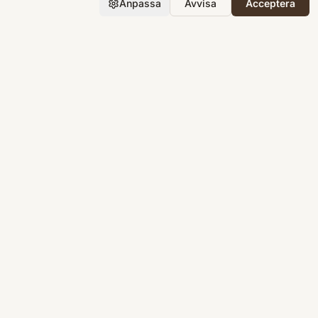
Anpassa
Avvisa
Acceptera
Företaget
Support
Integritet
Villkor