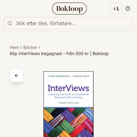
Bokloop
A
A
Textstorl
Hem
Böcker
Köp InterViews begagnad – från 500 kr | Bokloop