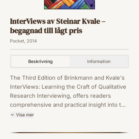
InterViews av Steinar Kvale –
begagnad till lågt pris
Pocket, 2014
Beskrivning
Information
The Third Edition of Brinkmann and Kvale's
InterViews: Learning the Craft of Qualitative
Research Interviewing, offers readers
comprehensive and practical insight into the
many factors that contribute to successful
Visa mer
interviews. The book invites readers on a
ISBN
journey through the landscape of interview
9781452275727