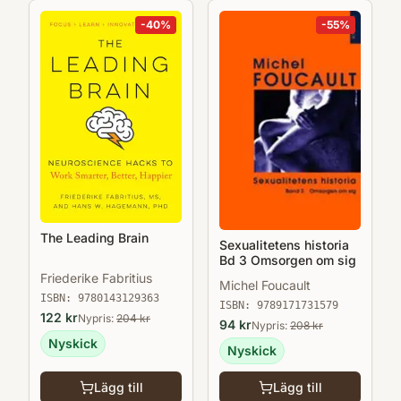
-
40
%
-
55
%
The Leading Brain
Sexualitetens historia
Bd 3 Omsorgen om sig
Friederike Fabritius
Michel Foucault
ISBN:
9780143129363
ISBN:
9789171731579
122
kr
Nypris:
204
kr
94
kr
Nypris:
208
kr
Nyskick
Nyskick
Lägg till
Lägg till