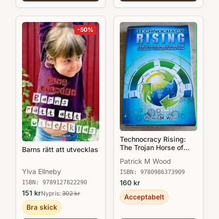
-
50
%
Technocracy Rising:
The Trojan Horse of
Barns rätt att utvecklas
Global Transformation
Patrick M Wood
Ylva Ellneby
ISBN:
9780986373909
160
kr
ISBN:
9789127822290
151
kr
Nypris:
302
kr
Acceptabelt
Bra skick