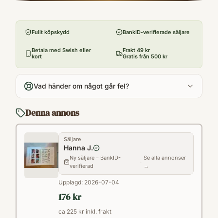
Förlag
Guilford Press
Fullt köpskydd
BankID-verifierade säljare
Utgivningsår
2016
Betala med Swish eller
Frakt 49 kr
kort
Gratis från 500 kr
Språk
English
Vad händer om något går fel?
Format
(pbk.
Denna annons
Säljare
Hanna J.
Ny säljare – BankID-
Se alla annonser
·
verifierad
→
Upplagd:
2026-07-04
176 kr
ca 225 kr inkl. frakt