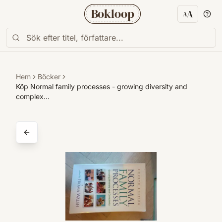
Bokloop
A
A
Textstorl
Hem
Böcker
Köp Normal family processes - growing diversity and
complex…