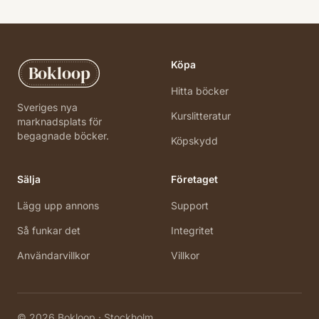
Köpa
Bokloop
Hitta böcker
Sveriges nya
Kurslitteratur
marknadsplats för
begagnade böcker.
Köpskydd
Sälja
Företaget
Lägg upp annons
Support
Så funkar det
Integritet
Användarvillkor
Villkor
©
2026
Bokloop · Stockholm