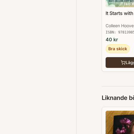
It Starts wit
Colleen Hoove
ISBN:
9781398
40
kr
Bra skick
Lägg
Liknande b