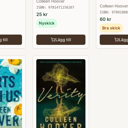
Colleen Hoover
Colleen Hoover
ISBN:
9781471156267
ISBN:
97891888
25
kr
60
kr
Nyskick
Bra skick
 till
Lägg till
Lägg 