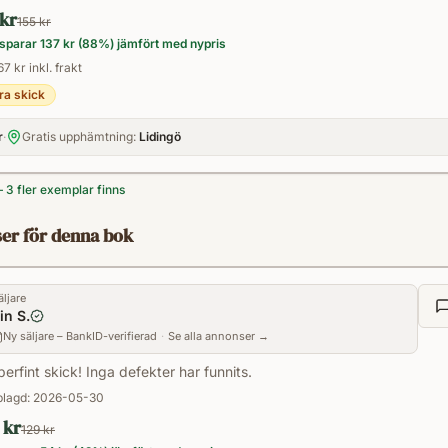
 kr
155 kr
sparar
137 kr
(
88
%) jämfört med nypris
67 kr inkl. frakt
ra skick
r
·
Gratis upphämtning:
Lidingö
 — 3 fler exemplar finns
er för denna bok
äljare
in S.
Ny säljare – BankID-verifierad
·
Se alla annonser →
erfint skick! Inga defekter har funnits.
lagd:
2026-05-30
 kr
129 kr