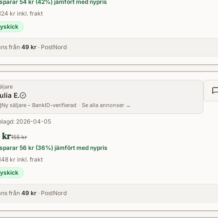
sparar
54 kr
(
42
%) jämfört med nypris
124 kr inkl. frakt
yskick
ns från
49 kr
· PostNord
äljare
ulia E.
Ny säljare – BankID-verifierad
·
Se alla annonser →
lagd:
2026-04-05
 kr
155 kr
sparar
56 kr
(
36
%) jämfört med nypris
148 kr inkl. frakt
yskick
ns från
49 kr
· PostNord