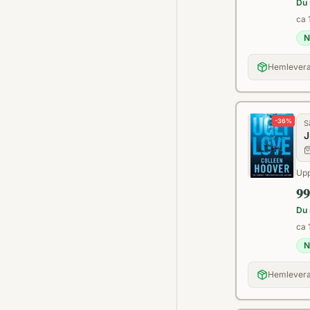
Du 
ca 
N
Hemlevera
-
36
%
S
J
Upp
99
Du 
ca 
N
Hemlevera