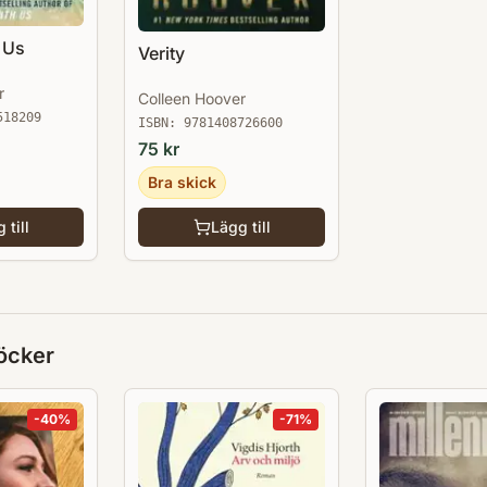
h Us
Verity
r
Colleen Hoover
518209
ISBN:
9781408726600
75
kr
Bra skick
 till
Lägg till
öcker
-
40
%
-
71
%