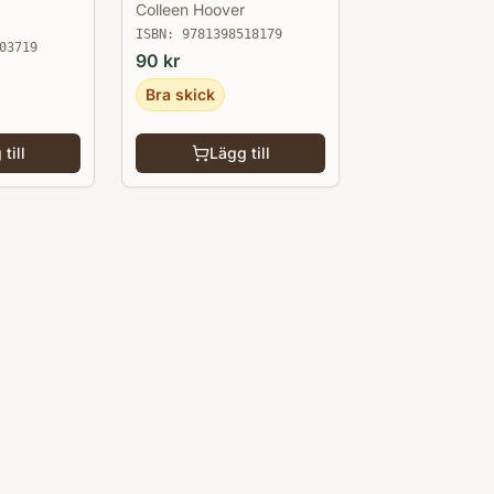
Colleen Hoover
ISBN:
9781398518179
03719
90
kr
Bra skick
till
Lägg till