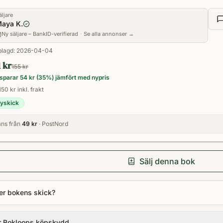
äljare
aya K.
Ny säljare – BankID-verifierad
·
Se alla annonser →
lagd:
2026-04-04
1 kr
155 kr
sparar
54 kr
(
35
%) jämfört med nypris
150 kr inkl. frakt
yskick
ns från
49 kr
· PostNord
Sälj denna bok
er bokens skick?
r Bokloops köpskydd