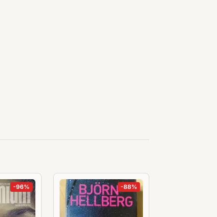
-
96
%
-
88
%