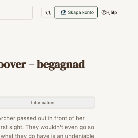
A
Skapa konto
Hjälp
A
Textstorlek
Hoover – begagnad
Information
 Archer passed out in front of her
 first sight. They wouldn't even go so
t what they do have is an undeniable