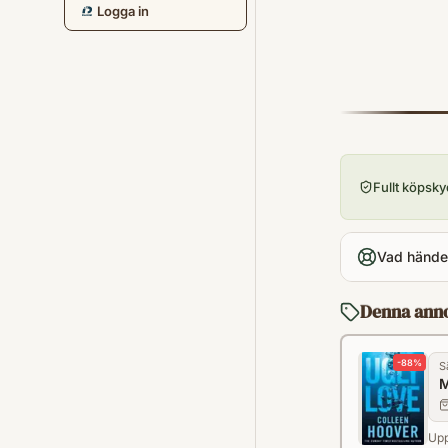
Logga in
Fullt köpsk
Vad händer
Denna ann
-
88
%
S
M
Upp