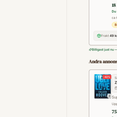
18
Du 
ca 
B
Frakt
49 k
Billigast just nu
Andra annons
-
42
%
S
Z
3
Sup
Upp
75