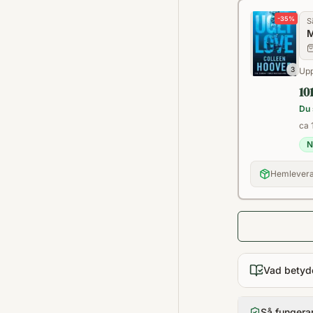
-
35
%
S
M
3
Upp
10
Du 
ca 
N
Hemlevera
Vad betyd
Så fungera