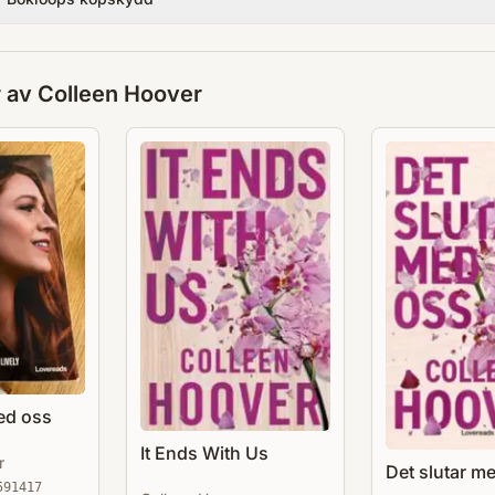
r av
Colleen Hoover
ed oss
It Ends With Us
r
Det slutar m
591417