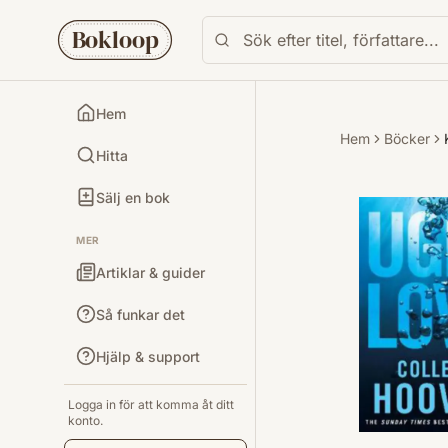
Bokloop
Hem
Hem
Böcker
Hitta
Sälj en bok
MER
Artiklar & guider
Så funkar det
Hjälp & support
Logga in för att komma åt ditt
konto.