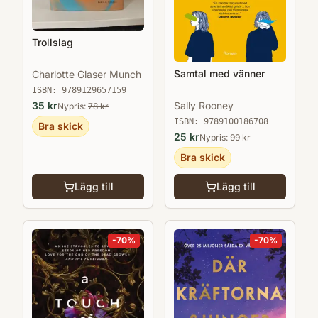
Trollslag
Samtal med vänner
Charlotte Glaser Munch
ISBN:
9789129657159
35
kr
Sally Rooney
Nypris:
78
kr
ISBN:
9789100186708
Bra skick
25
kr
Nypris:
99
kr
Bra skick
Lägg till
Lägg till
-
70
%
-
70
%