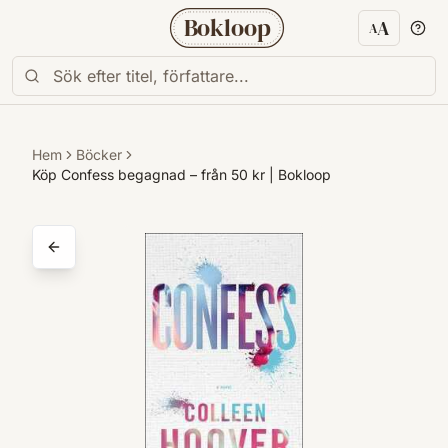
Bokloop
A
A
Textstorl
Hem
Böcker
Köp Confess begagnad – från 50 kr | Bokloop