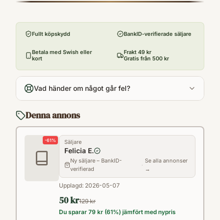
9781471148590
Förlag
Simon & Schuster Limited
Fullt köpskydd
BankID-verifierade säljare
Utgivningsår
2015
Betala med Swish eller
Frakt 49 kr
kort
Gratis från 500 kr
Språk
en
Vad händer om något går fel?
Kategori
F
Denna annons
Format
Pocket
-
61
%
Säljare
Felicia E.
Ny säljare – BankID-
Se alla annonser
·
verifierad
→
Upplagd:
2026-05-07
50 kr
129 kr
Du sparar
79 kr
(
61
%) jämfört med nypris