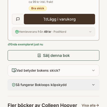
ca 99 kr inkl. frakt
Bra skick
Lägg i varukorg
Hemleverans från
49 kr
· PostNord
Enda exemplaret just nu
Sälj denna bok
Vad betyder bokens skick?
Så fungerar Bokloops köpskydd
Fler böcker av
Colleen Hoover
Visa alla