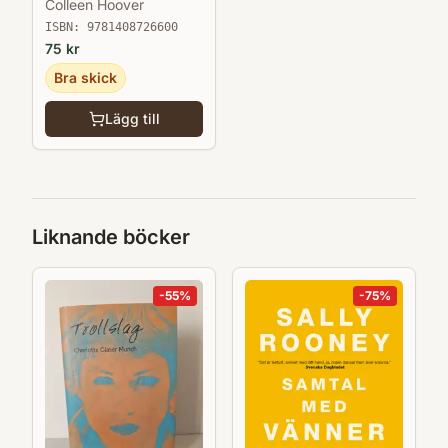
Colleen Hoover
ISBN:
9781408726600
75
kr
Bra skick
Lägg till
Liknande böcker
-
55
%
-
75
%