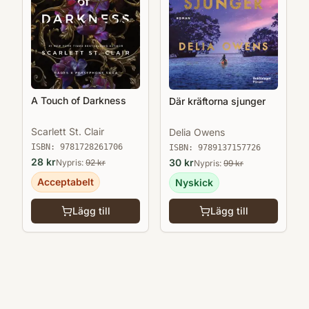
A Touch of Darkness
Där kräftorna sjunger
Scarlett St. Clair
Delia Owens
ISBN:
9781728261706
ISBN:
9789137157726
28
kr
30
kr
Nypris:
92
kr
Nypris:
99
kr
Acceptabelt
Nyskick
Lägg till
Lägg till