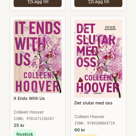
Lägg till
Lägg till
It Ends With Us
Det slutar med oss
Colleen Hoover
Colleen Hoover
ISBN:
9781471156267
ISBN:
9789188803719
25
kr
60
kr
Nyskick