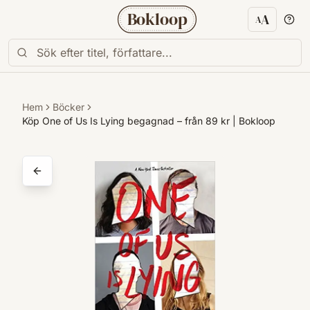
Bokloop
A
A
Textstorl
Hem
Böcker
Köp One of Us Is Lying begagnad – från 89 kr | Bokloop