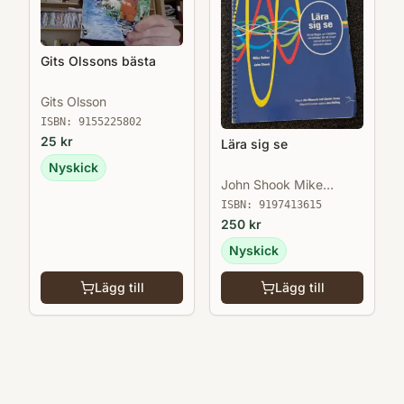
Gits Olssons bästa
Gits Olsson
ISBN:
9155225802
25
kr
Lära sig se
Nyskick
John Shook Mike
Rother
ISBN:
9197413615
250
kr
Nyskick
Lägg till
Lägg till