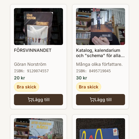
FÖRSVINNANDET
Katalog, kalendarium
och "schema" för alla
kulturevenemang i
Göran Norström
Många olika författare.
Salamanca 2002 när
Salamanca var EU:s
ISBN:
9120074557
ISBN:
8495719045
kulturhuvudstad.
20
kr
30
kr
Bra skick
Bra skick
Lägg till
Lägg till