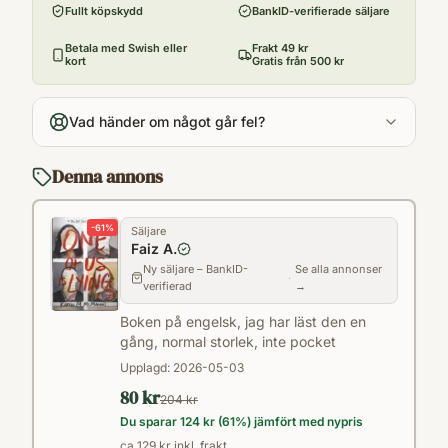
Fullt köpskydd
BankID-verifierade säljare
Format
Paperback
Betala med Swish eller
Frakt 49 kr
kort
Gratis från 500 kr
Vad händer om något går fel?
Denna annons
-
61
%
Säljare
Faiz A.
Ny säljare – BankID-
Se alla annonser
·
verifierad
→
Boken på engelsk, jag har läst den en
gång, normal storlek, inte pocket
Upplagd:
2026-05-03
80 kr
204 kr
Du sparar
124 kr
(
61
%) jämfört med nypris
ca 129 kr inkl. frakt