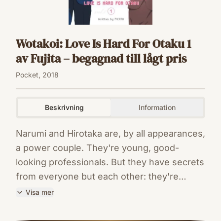
Wotakoi: Love Is Hard For Otaku 1
av Fujita – begagnad till lågt pris
Pocket, 2018
Beskrivning
Information
Narumi and Hirotaka are, by all appearances,
a power couple. They're young, good-
looking professionals. But they have secrets
from everyone but each other: they're
serious geeks! Narumi is a fujoshi, and
Visa mer
Hirotaka's a hardcore gamer. Their sweet,
ISBN
awkward love story started life as a
9781632367044