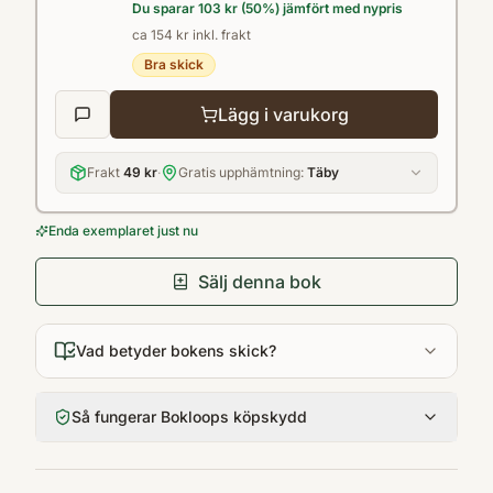
Du sparar
103 kr
(
50
%) jämfört med nypris
ca 154 kr inkl. frakt
Bra skick
Lägg i varukorg
Frakt
49 kr
·
Gratis upphämtning:
Täby
Enda exemplaret just nu
Sälj denna bok
Vad betyder bokens skick?
Så fungerar Bokloops köpskydd