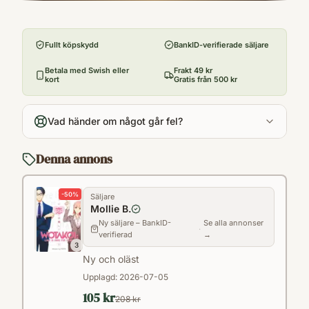
Förlag
webcomic before becoming a full-blown
Penguin USA
manga series by popular demand, and is
Fullt köpskydd
BankID-verifierade säljare
Utgivningsår
about to become a major anime series!
2018
Betala med Swish eller
Frakt 49 kr
kort
Gratis från 500 kr
Antal sidor
270
Vad händer om något går fel?
Språk
Engelska
Denna annons
Kategori
X
-
50
%
Säljare
Format
Mollie B.
Pocket
Ny säljare – BankID-
Se alla annonser
·
verifierad
→
3
Ny och oläst
Upplagd:
2026-07-05
105 kr
208 kr