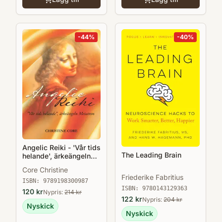
-
44
%
-
40
%
Angelic Reiki - 'Vår tids
The Leading Brain
helande', ärkeängeln
Metatron
Core Christine
Friederike Fabritius
ISBN:
9789198300987
ISBN:
9780143129363
120
kr
Nypris:
214
kr
122
kr
Nypris:
204
kr
Nyskick
Nyskick