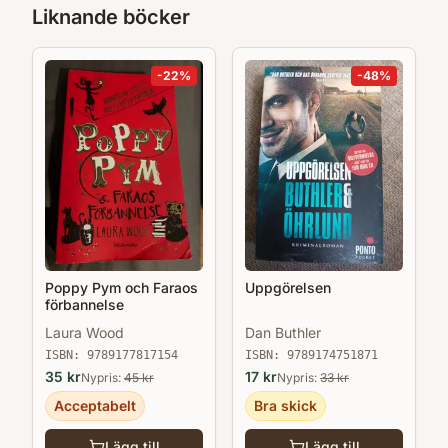
Liknande böcker
-
22
%
-
48
%
Poppy Pym och Faraos
Uppgörelsen
förbannelse
Laura Wood
Dan Buthler
ISBN:
9789177817154
ISBN:
9789174751871
35
kr
17
kr
Nypris:
45
kr
Nypris:
33
kr
Acceptabelt
Bra skick
Lägg till
Lägg till