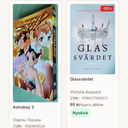
-
53
%
Glassvärdet
Victoria Aveyard
ISBN:
9789177016571
95
kr
Nypris:
200
kr
Astroboy 3
Nyskick
Osamu Tezuka
ISBN:
9163844524