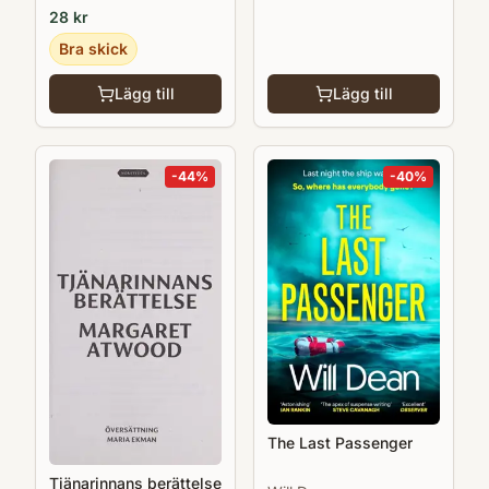
28
kr
Bra skick
Lägg till
Lägg till
-
44
%
-
40
%
The Last Passenger
Tjänarinnans berättelse