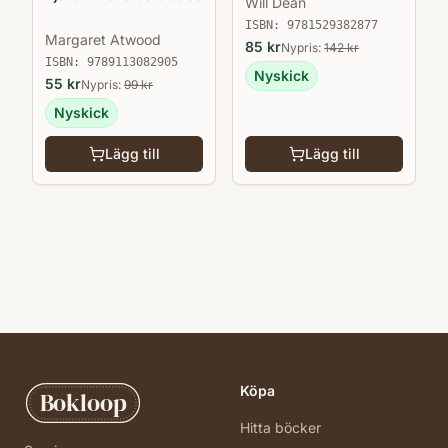
Will Dean
ISBN:
9781529382877
Margaret Atwood
85
kr
Nypris:
142
kr
ISBN:
9789113082905
Nyskick
55
kr
Nypris:
99
kr
Nyskick
Lägg till
Lägg till
Köpa
Bokloop
Hitta böcker