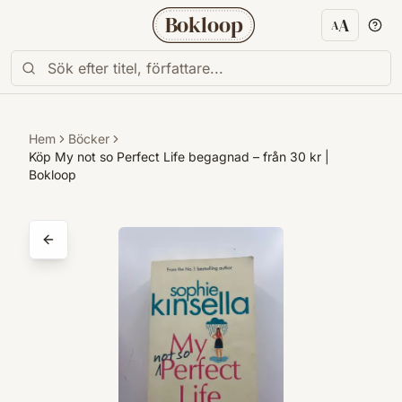
Bokloop
A
A
Textstorl
Hem
Böcker
Köp My not so Perfect Life begagnad – från 30 kr |
Bokloop