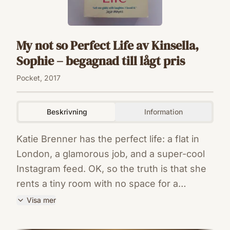
My not so Perfect Life av Kinsella,
Sophie – begagnad till lågt pris
Pocket, 2017
Beskrivning
Information
Katie Brenner has the perfect life: a flat in
London, a glamorous job, and a super-cool
Instagram feed. OK, so the truth is that she
rents a tiny room with no space for a
wardrobe, has a hideous commute to a
Visa mer
lowly admin job, and the life she shares on
ISBN
Instagram isn't really hers. But one day her
9781784162825