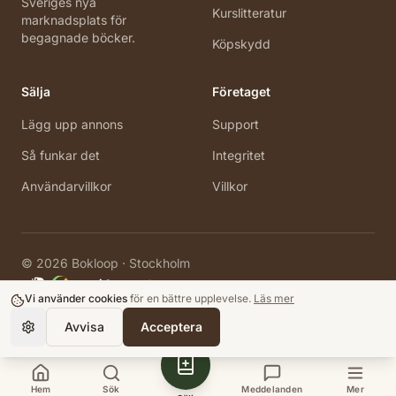
Sveriges nya
Kurslitteratur
marknadsplats för
begagnade böcker.
Köpskydd
Sälja
Företaget
Lägg upp annons
Support
Så funkar det
Integritet
Användarvillkor
Villkor
©
2026
Bokloop · Stockholm
Vi använder cookies
för en bättre upplevelse.
Läs mer
Avvisa
Acceptera
Hem
Sök
Meddelanden
Mer