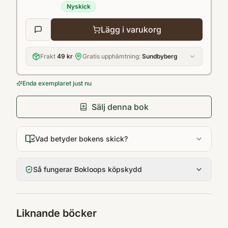
perfect, anyway?
Nyskick
Lägg i varukorg
Frakt
49 kr
·
Gratis upphämtning:
Sundbyberg
Enda exemplaret just nu
Sälj denna bok
Vad betyder bokens skick?
Så fungerar Bokloops köpskydd
Liknande böcker