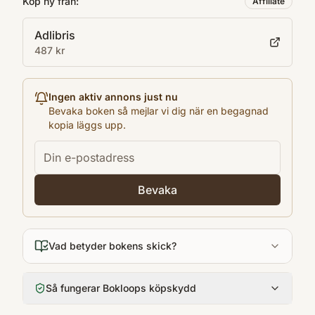
Köp ny från:
Affiliate
Adlibris
487 kr
Ingen aktiv annons just nu
Bevaka boken så mejlar vi dig när en begagnad
kopia läggs upp.
Bevaka
Vad betyder bokens skick?
Så fungerar Bokloops köpskydd