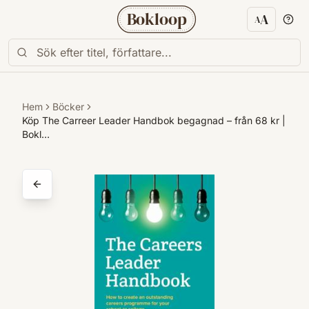
Bokloop
A
A
Textstorl
Hem
Böcker
Köp The Carreer Leader Handbok begagnad – från 68 kr |
Bokl…