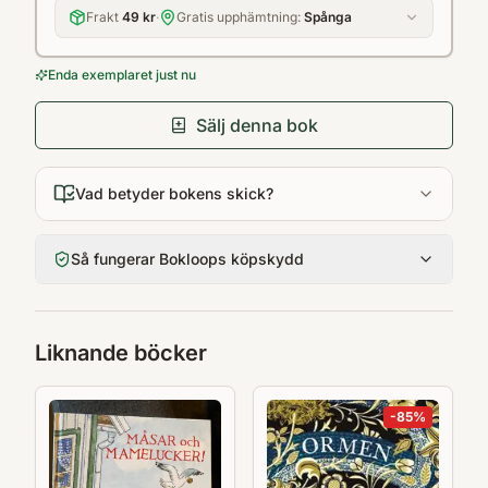
Frakt
49 kr
·
Gratis upphämtning:
Spånga
Enda exemplaret just nu
Sälj denna bok
Vad betyder bokens skick?
Så fungerar Bokloops köpskydd
Liknande böcker
-
85
%