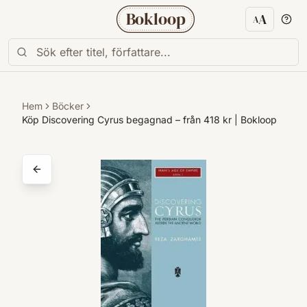
Bokloop
A
A
Textstorl
Hem
Böcker
Köp Discovering Cyrus begagnad – från 418 kr | Bokloop