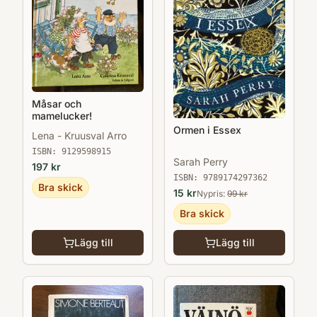
Måsar och
mamelucker!
Ormen i Essex
Lena - Kruusval Arro
ISBN:
9129598915
Sarah Perry
197
kr
ISBN:
9789174297362
Bra skick
15
kr
Nypris:
99
kr
Bra skick
Lägg till
Lägg till