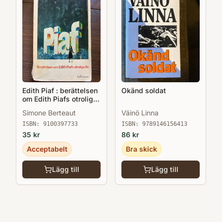
Edith Piaf : berättelsen
Okänd soldat
om Edith Piafs otroliga
liv
Simone Berteaut
Väinö Linna
ISBN:
9100397733
ISBN:
9789146156413
35
kr
86
kr
Acceptabelt
Bra skick
Lägg till
Lägg till