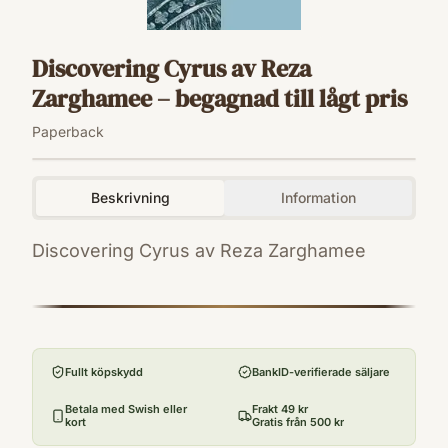
Discovering Cyrus av Reza
Zarghamee – begagnad till lågt pris
Paperback
Beskrivning
Information
Discovering Cyrus av Reza Zarghamee
ISBN
9781933823935
Format
Paperback
Fullt köpskydd
BankID-verifierade säljare
Betala med Swish eller
Frakt 49 kr
kort
Gratis från 500 kr