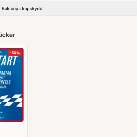
r Bokloops köpskydd
öcker
-
50
%