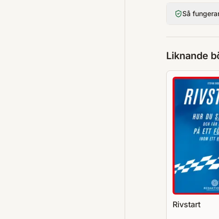
Så fungera
Liknande b
Rivstart