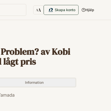
A
Skapa konto
Hjälp
A
Textstorlek
 Problem? av Kobi
 lågt pris
Information
 Yamada