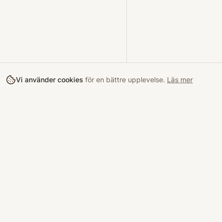
Vi använder cookies
för en bättre upplevelse.
Läs mer
Köpa
Bokloop
Hitta böcke
Sveriges nya marknadsplats för
begagnade böcker.
Kurslitterat