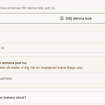
Förlag
ktiva annonser för denna bok just nu.
Compendium
Språk
Sälj denna bok
en
Format
Kartonnage
 kr
v annons just nu
en så mejlar vi dig när en begagnad kopia läggs upp.
er bokens skick?