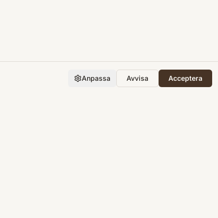
Anpassa
Avvisa
Acceptera
Företaget
Support
Integritet