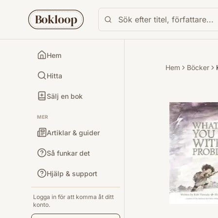
Bokloop
Hem
Hem
Böcker
Hitta
Sälj en bok
MER
Artiklar & guider
Så funkar det
Hjälp & support
Logga in för att komma åt ditt
konto.