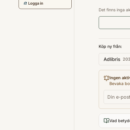
Logga in
Det finns inga a
Köp ny från:
Adlibris
203
Ingen akti
Bevaka bok
Vad betyd