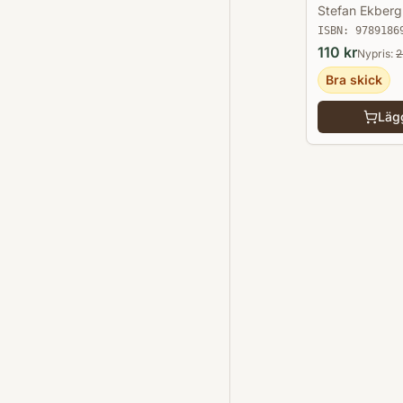
Stefan Ekberg
ISBN:
9789186
110
kr
Nypris:
2
Bra skick
Lägg