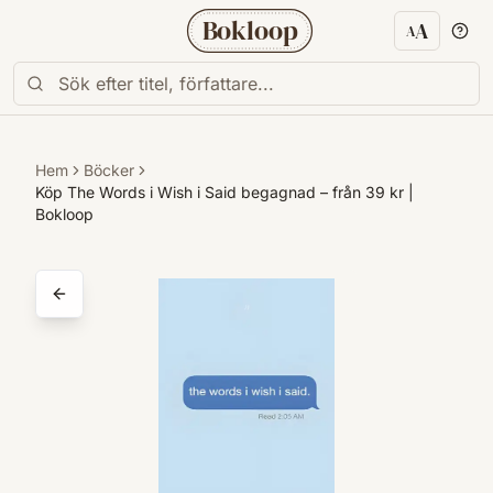
Bokloop
A
A
Textstorl
Hem
Böcker
Köp The Words i Wish i Said begagnad – från 39 kr |
Bokloop