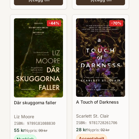
-
44
%
-
70
%
A Touch of Darkness
Där skuggorna faller
Scarlett St. Clair
Liz Moore
ISBN:
9781728261706
ISBN:
9789181088830
28
kr
55
kr
Nypris:
92
kr
Nypris:
99
kr
Acceptabelt