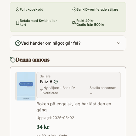
Independently Published
Fullt köpskydd
BankID-verifierade säljare
Utgivningsår
2018
Betala med Swish eller
Frakt 49 kr
kort
Gratis från 500 kr
Språk
en
Vad händer om något går fel?
Kategori
FA
Denna annons
Format
Paperback
Säljare
Faiz A.
Ny säljare – BankID-
Se alla annonser
·
verifierad
→
Boken på engelsk, jag har läst den en
gång
Upplagd:
2026-05-02
34 kr
ca 83 kr inkl. frakt