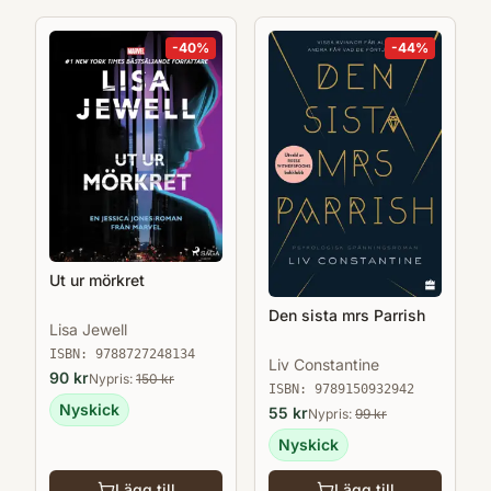
-
40
%
-
44
%
Ut ur mörkret
Den sista mrs Parrish
Lisa Jewell
ISBN:
9788727248134
Liv Constantine
90
kr
Nypris:
150
kr
ISBN:
9789150932942
Nyskick
55
kr
Nypris:
99
kr
Nyskick
Lägg till
Lägg till