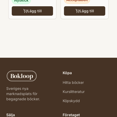
Nyskick
Lägg till
Lägg till
Köpa
Bokloop
Hitta böcker
Sveriges nya
Kurslitteratur
marknadsplats för
begagnade böcker.
Köpskydd
Sälja
Företaget