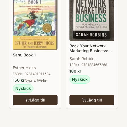
Rock Your Network
Marketing Business:
Sara, Book 1
How to Become a
Sarah Robbins
Network Marketing
Rock Star
ISBN:
9781884667268
Esther Hicks
180
kr
ISBN:
9781401911584
Nyskick
150
kr
Nypris:
175
kr
Nyskick
Lägg till
Lägg till