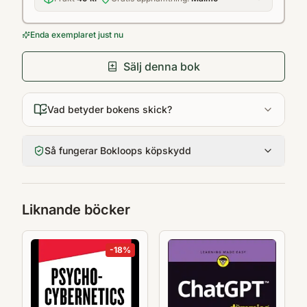
Enda exemplaret just nu
Sälj denna bok
Vad betyder bokens skick?
Så fungerar Bokloops köpskydd
Liknande böcker
-
18
%