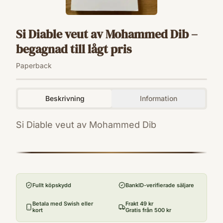
Si Diable veut av Mohammed Dib –
begagnad till lågt pris
Paperback
Beskrivning
Information
Si Diable veut av Mohammed Dib
ISBN
9782226095671
Format
Paperback
Fullt köpskydd
BankID-verifierade säljare
Betala med Swish eller
Frakt 49 kr
kort
Gratis från 500 kr