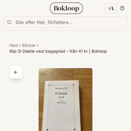
Bokloop
A
A
Textstorl
Hem
Böcker
Köp Si Diable veut begagnad – från 41 kr | Bokloop