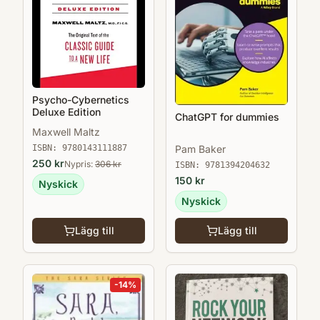
Psycho-Cybernetics
Deluxe Edition
ChatGPT for dummies
Maxwell Maltz
Pam Baker
ISBN:
9780143111887
250
kr
Nypris:
306
kr
ISBN:
9781394204632
150
kr
Nyskick
Nyskick
Lägg till
Lägg till
-
14
%