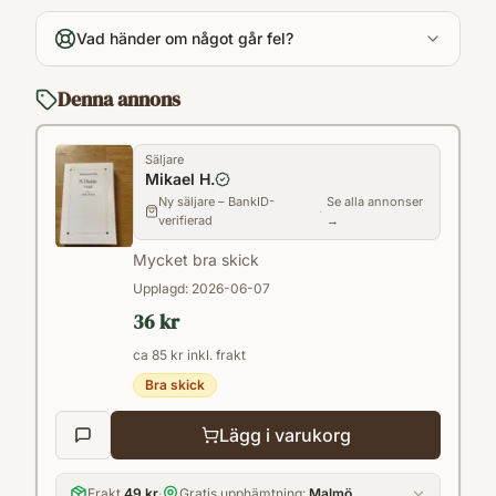
Vad händer om något går fel?
Denna annons
Säljare
Mikael H.
Ny säljare – BankID-
Se alla annonser
·
verifierad
→
Mycket bra skick
Upplagd:
2026-06-07
36 kr
ca 85 kr inkl. frakt
Bra skick
Lägg i varukorg
Frakt
49 kr
·
Gratis upphämtning:
Malmö