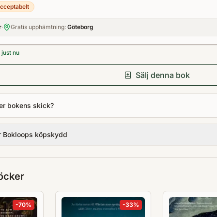
cceptabelt
r
·
Gratis upphämtning:
Göteborg
just nu
Sälj denna bok
er bokens skick?
r Bokloops köpskydd
öcker
-
70
%
-
33
%