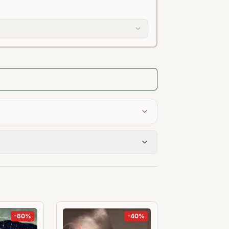
-
60
%
-
40
%