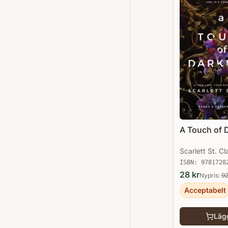
A Touch of 
Scarlett St. Cla
ISBN:
9781728
28
kr
Nypris:
9
Acceptabelt
Lägg