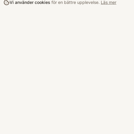
Vi använder cookies
för en bättre upplevelse.
Läs mer
Köpa
Bokloop
Hitta böcke
Sveriges nya marknadsplats för
begagnade böcker.
Kurslitterat
Köpskydd
©
2026
Bokloop · Stockholm