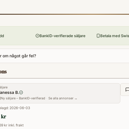
9783404165193
Förlag
Bastet Lübbe
Utgivningsår
207
ydd
BankID-verifierade säljare
Betala med Swish
Antal sidor
460
 om något går fel?
Språk
de
ons
Kategori
FM
Format
äljare
anessa B.
Häftad
Ny säljare – BankID-verifierad
·
Se alla annonser →
lagd:
2026-06-03
 kr
69 kr inkl. frakt