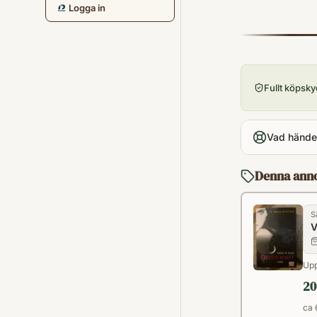
Logga in
Fullt köpsk
Vad händer
Denna ann
S
V
Upp
20
ca 