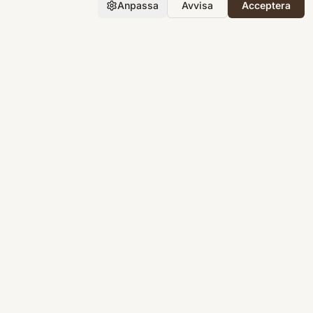
Anpassa
Avvisa
Acceptera
Företaget
Support
Integritet
Villkor