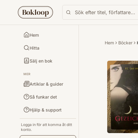
Bokloop
Hem
Hem
Böcker
Hitta
Sälj en bok
MER
Artiklar & guider
Så funkar det
Hjälp & support
Logga in för att komma åt ditt
konto.