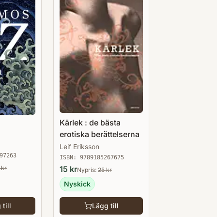
Kärlek : de bästa
erotiska berättelserna
Leif Eriksson
97263
ISBN:
9789185267675
kr
15
kr
Nypris:
25
kr
Nyskick
till
Lägg till