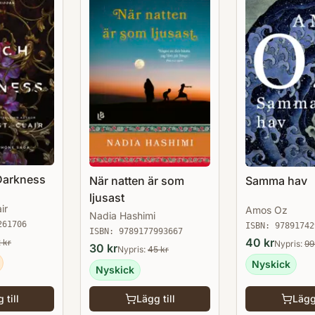
Darkness
När natten är som
Samma hav
ljusast
ir
Amos Oz
Nadia Hashimi
261706
ISBN:
97891742
ISBN:
9789177993667
40
kr
2
kr
Nypris:
99
30
kr
Nypris:
45
kr
Nyskick
Nyskick
 till
Lägg till
Lägg 