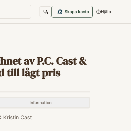
A
Skapa konto
Hjälp
A
Textstorlek
hnet av P.C. Cast &
till lågt pris
Information
 Kristin Cast