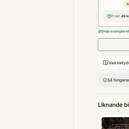
A
Frakt
49 k
Enda exemplaret 
Vad betyd
Så fungera
Liknande b