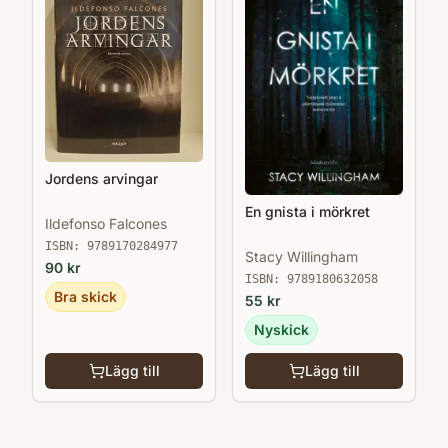
Jordens arvingar
En gnista i mörkret
Ildefonso Falcones
ISBN:
9789170284977
Stacy Willingham
90
kr
ISBN:
9789180632058
Bra skick
55
kr
Nyskick
Lägg till
Lägg till