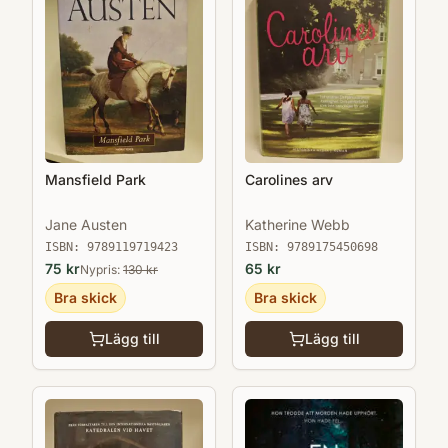
Mansfield Park
Carolines arv
Jane Austen
Katherine Webb
ISBN:
9789119719423
ISBN:
9789175450698
75
kr
65
kr
Nypris:
130
kr
Bra skick
Bra skick
Lägg till
Lägg till