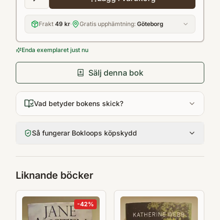
Frakt
49 kr
·
Gratis upphämtning:
Göteborg
Enda exemplaret just nu
Sälj denna bok
Vad betyder bokens skick?
Så fungerar Bokloops köpskydd
Liknande böcker
-
42
%