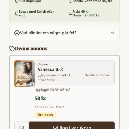
Fullt köpskydd
BankID-verifierade säljare
Utgivningsår
2013
Betala med Swish eller
Frakt 49 kr
kort
Gratis från 500 kr
Antal sidor
415
Vad händer om något går fel?
Språk
de
Denna annons
Kategori
FLJ
Säljare
Format
Vanessa B.
Inbunden
Ny säljare – BankID-
Se alla annonser
·
verifierad
→
2
Upplagd:
2026-06-03
50 kr
ca 99 kr inkl. frakt
Bra skick
Lägg i varukorg