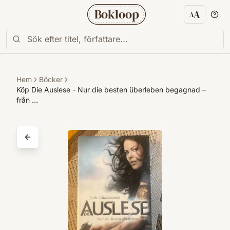
Bokloop
A
A
Textstorl
Hem
Böcker
Köp Die Auslese - Nur die besten überleben begagnad –
från …