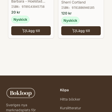
Barbara - Hoelstad
Sherri Cortland
Ewing
ISBN:
9789143045758
ISBN:
9781886940185
20
kr
120
kr
Nyskick
Nyskick
Lägg till
Lägg till
Köpa
Bokloop
Hitta böcker
Sveriges nya
Kurslitteratur
marknadsplats för