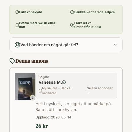
Format
Paperback
Fullt köpskydd
BankID-verifierade säljare
Betala med Swish eller
Frakt 49 kr
kort
Gratis från 500 kr
Vad händer om något går fel?
Denna annons
Säljare
Vanessa M.
Ny säljare – BankID-
Se alla annonser
·
verifierad
→
3
Helt i nyskick, ser inget att anmärka på.
Bara stått i bokhyllan.
Upplagd:
2026-05-14
26 kr