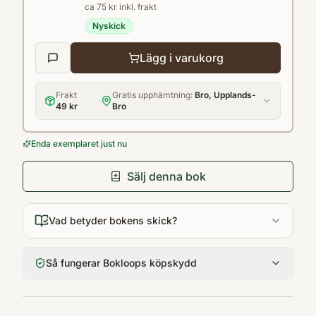
ca 75 kr inkl. frakt
Nyskick
Lägg i varukorg
Frakt
Gratis upphämtning:
Bro, Upplands-
·
49 kr
Bro
Enda exemplaret just nu
Sälj denna bok
Vad betyder bokens skick?
Så fungerar Bokloops köpskydd