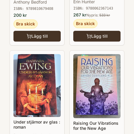
Erin Hunter
Anthony Bedford
ISBN:
9780062367143
ISBN:
9789810679408
267
kr
200
kr
Nypris:
533
kr
Bra skick
Bra skick
Lägg till
Lägg till
Under stjärnor av glas :
Raising Our Vibrations
roman
for the New Age