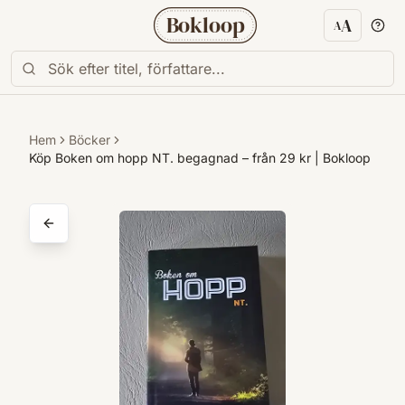
Bokloop
A
A
Textstorl
Hem
Böcker
Köp Boken om hopp NT. begagnad – från 29 kr | Bokloop