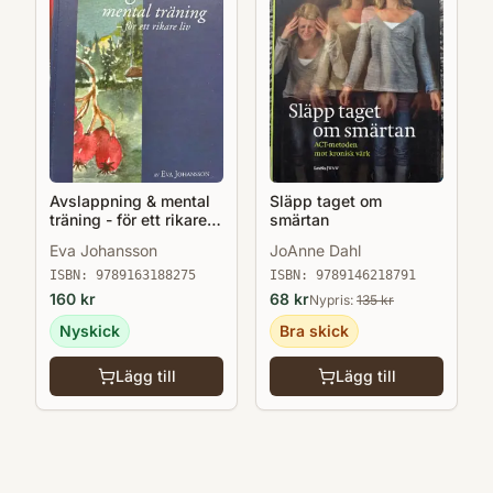
Avslappning & mental
Släpp taget om
träning - för ett rikare
smärtan
liv - en praktisk
Eva Johansson
JoAnne Dahl
handledning i personlig
utveckling
ISBN:
9789163188275
ISBN:
9789146218791
160
kr
68
kr
Nypris:
135
kr
Nyskick
Bra skick
Lägg till
Lägg till