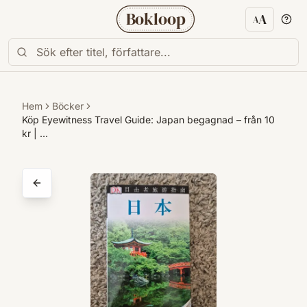
Bokloop
A
A
Textstorl
Hem
Böcker
Köp Eyewitness Travel Guide: Japan begagnad – från 10
kr | …