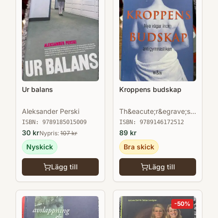
Ur balans
Kroppens budskap
Aleksander Perski
Th&eacute;r&egrave;se
Bertherat
ISBN:
9789185015009
ISBN:
9789146172512
30
kr
89
kr
Nypris:
107
kr
Nyskick
Bra skick
Lägg till
Lägg till
-
50
%