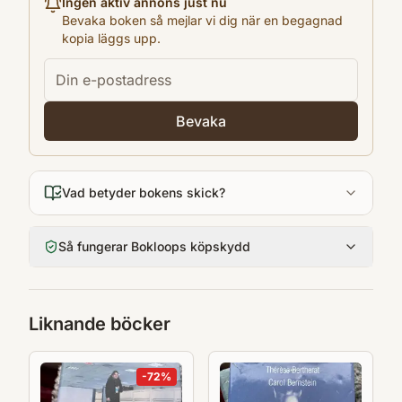
Ingen aktiv annons just nu
zh
Bevaka boken så mejlar vi dig när en begagnad
kopia läggs upp.
Format
Inbunden
Bevaka
Vad betyder bokens skick?
Så fungerar Bokloops köpskydd
Liknande böcker
-
72
%