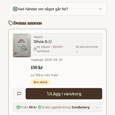
it
Vad händer om något går fel?
Kategori
FBA
Denna annons
Format
Paperback
Säljare
Olivia G.
Ny säljare – BankID-
Se alla annonser
·
verifierad
→
Upplagd:
2026-05-20
150 kr
ca 199 kr inkl. frakt
Bra skick
Lägg i varukorg
Frakt
49 kr
·
Gratis upphämtning:
Sundbyberg