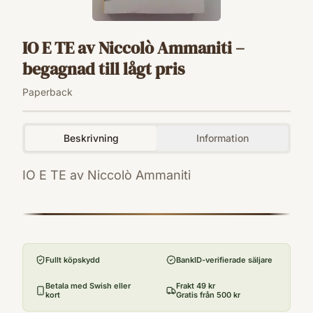
IO E TE av Niccolò Ammaniti –
begagnad till lågt pris
Paperback
Beskrivning
Information
IO E TE av Niccolò Ammaniti
ISBN
9788806206802
Förlag
Casa editrice Einaudi
Fullt köpskydd
BankID-verifierade säljare
Antal sidor
112
Betala med Swish eller
Frakt 49 kr
kort
Gratis från 500 kr
Språk