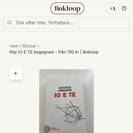
Bokloop
A
A
Textstorl
Hem
Böcker
Köp IO E TE begagnad – från 150 kr | Bokloop