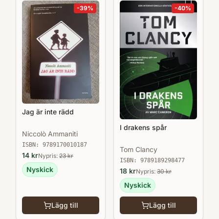
-
39
%
-
40
%
Jag är inte rädd
I drakens spår
Niccolò Ammaniti
ISBN:
9789170010187
Tom Clancy
14
kr
Nypris:
23
kr
ISBN:
9789189298477
Nyskick
18
kr
Nypris:
30
kr
Nyskick
Lägg till
Lägg till