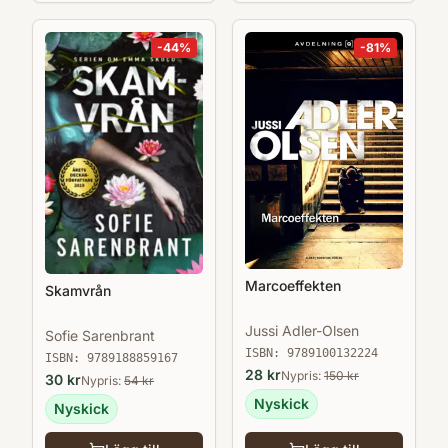
-
44
%
-
81
%
Marcoeffekten
Skamvrån
Jussi Adler-Olsen
Sofie Sarenbrant
ISBN:
9789100132224
ISBN:
9789188859167
28
kr
Nypris:
150
kr
30
kr
Nypris:
54
kr
Nyskick
Nyskick