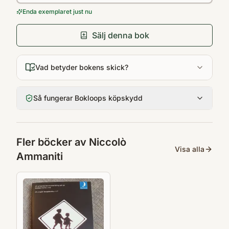
Enda exemplaret just nu
Sälj denna bok
Vad betyder bokens skick?
Så fungerar Bokloops köpskydd
Fler böcker av
Niccolò
Visa alla
Ammaniti