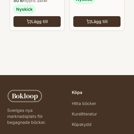
50
kr
Nypris:
231
kr
Nyskick
Lägg till
Lägg till
Köpa
Bokloop
Hitta böcker
Sveriges nya
Kurslitteratur
marknadsplats för
begagnade böcker.
Köpskydd