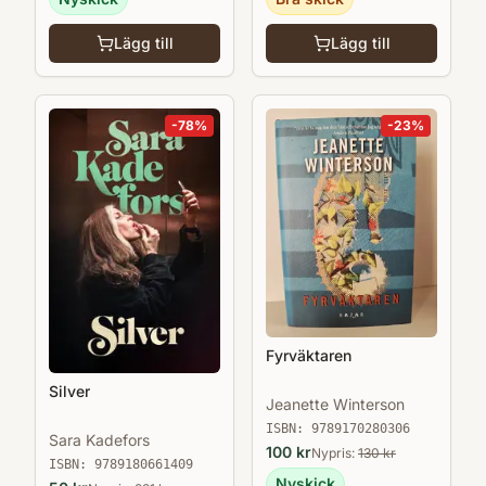
Lägg till
Lägg till
-
78
%
-
23
%
Fyrväktaren
Silver
Jeanette Winterson
ISBN:
9789170280306
Sara Kadefors
100
kr
Nypris:
130
kr
ISBN:
9789180661409
Nyskick