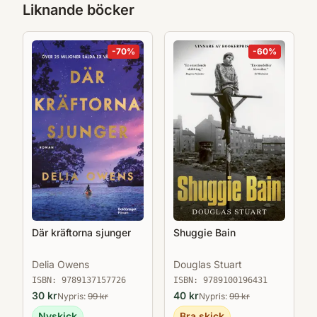
trevande läroåren, över den intensiva
Liknande böcker
kärlekshistorien med Stella, slitsamma år på
Konsthögskolan, och en mognad där Björn
-
70
%
-
60
%
så småningom finner ett
sammanhang.Tonen är humoristisk och
ömsint. Björns väg från sökande yngling till
tryggheten i en värld där han hör hemma
skildras finstämt och träffsäkert. Arnes kiosk
är en övertygande och levande
uppväxtroman av en debutant med både
berättarglädje och insiktsfullhet.
Där kräftorna sjunger
Shuggie Bain
Delia Owens
Douglas Stuart
ISBN:
9789137157726
ISBN:
9789100196431
30
kr
40
kr
Nypris:
99
kr
Nypris:
99
kr
Nyskick
Bra skick