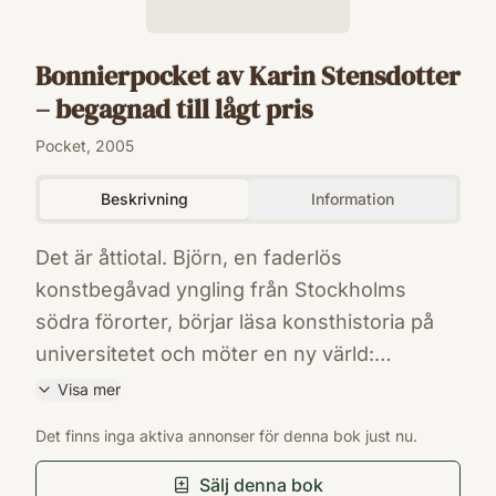
Bonnierpocket av Karin Stensdotter
– begagnad till lågt pris
Pocket, 2005
Beskrivning
Information
Det är åttiotal. Björn, en faderlös
konstbegåvad yngling från Stockholms
södra förorter, börjar läsa konsthistoria på
universitetet och möter en ny värld:
välklädda ungdomar från Djursholm och
Visa mer
Lidingö, den självsäkre rikemanssonen
ISBN
Det finns inga aktiva annonser för denna bok just nu.
Victor med sina ambitioner att bli
9789100106355
Förlag
beskyddare och upptäckare av unga
Sälj denna bok