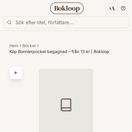
Bokloop
A
A
Textstorl
Hem
Böcker
Köp Bonnierpocket begagnad – från 13 kr | Bokloop