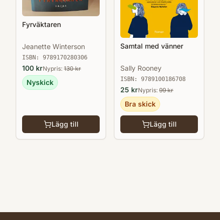
Fyrväktaren
Samtal med vänner
Jeanette Winterson
ISBN:
9789170280306
100
kr
Sally Rooney
Nypris:
130
kr
ISBN:
9789100186708
Nyskick
25
kr
Nypris:
99
kr
Bra skick
Lägg till
Lägg till