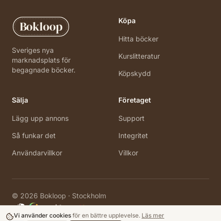
Köpa
Bokloop
Hitta böcker
Sveriges nya
Kurslitteratur
marknadsplats för
begagnade böcker.
Köpskydd
Sälja
Företaget
Lägg upp annons
Support
Så funkar det
Integritet
Användarvillkor
Villkor
©
2026
Bokloop · Stockholm
Vi använder cookies
för en bättre upplevelse.
Läs mer