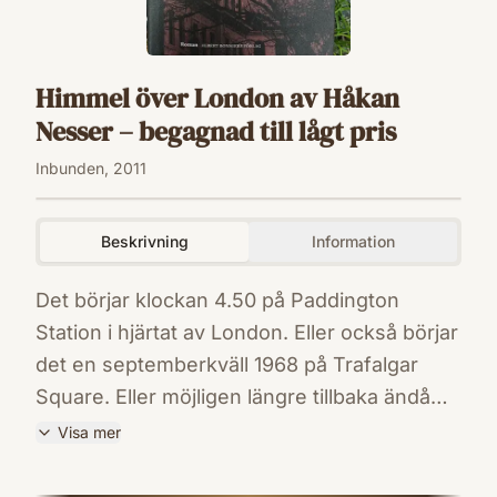
Himmel över London av Håkan
Nesser – begagnad till lågt pris
Inbunden, 2011
Beskrivning
Information
Det börjar klockan 4.50 på Paddington
Station i hjärtat av London. Eller också börjar
det en septemberkväll 1968 på Trafalgar
Square. Eller möjligen längre tillbaka ändå
med en lögnaktig stins i staden K- och hans
Visa mer
son. Det är en spionhistoria, eller kanske en
ISBN
kärlekshistoria, eller kanske någonting helt
9789100125868