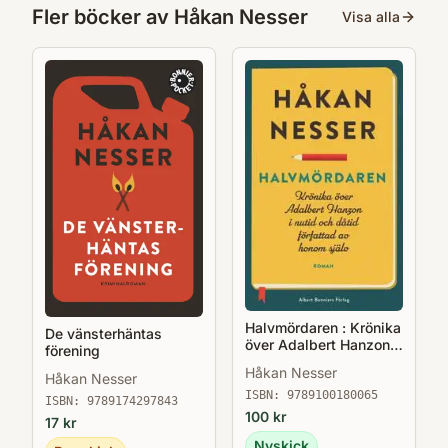
Fler böcker av
Håkan Nesser
Visa alla
Halvmördaren : Krönika
De vänsterhäntas
över Adalbert Hanzon i
förening
nutid och dåtid
Håkan Nesser
Håkan Nesser
författad av honom
själv
ISBN:
9789100180065
ISBN:
9789174297843
100
kr
17
kr
Nyskick