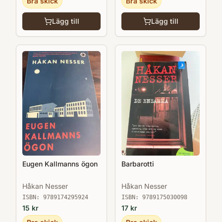
Bra skick
Bra skick
Lägg till
Lägg till
Eugen Kallmanns ögon
Barbarotti
Håkan Nesser
Håkan Nesser
ISBN:
9789174295924
ISBN:
9789175030098
15
kr
17
kr