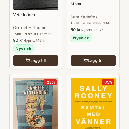
Silver
Veterinären
Sara Kadefors
ISBN:
9789180661409
Gertrud Hellbrand
50
kr
Nypris:
231
kr
ISBN:
9789100133528
Nyskick
80
kr
Nypris:
145
kr
Nyskick
Lägg till
Lägg till
-
23
%
-
75
%