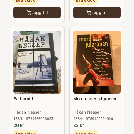
Bra skick
Bra skick
Lägg till
Lägg till
Barbarotti
Mord under julgranen
Håkan Nesser
Håkan Nesser
ISBN:
9789100113025
ISBN:
9789155254926
20
kr
23
kr
Bra skick
Bra skick