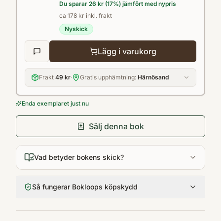
Du sparar
26 kr
(
17
%) jämfört med nypris
ca 178 kr inkl. frakt
Nyskick
Lägg i varukorg
Frakt
49 kr
·
Gratis upphämtning:
Härnösand
Enda exemplaret just nu
Sälj denna bok
Vad betyder bokens skick?
Så fungerar Bokloops köpskydd