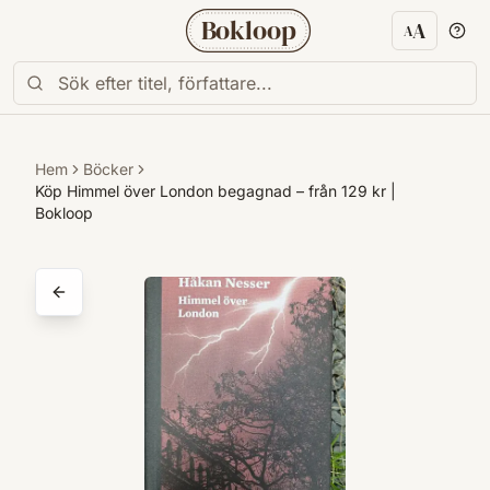
Bokloop
A
A
Textstorl
Hem
Böcker
Köp Himmel över London begagnad – från 129 kr |
Bokloop