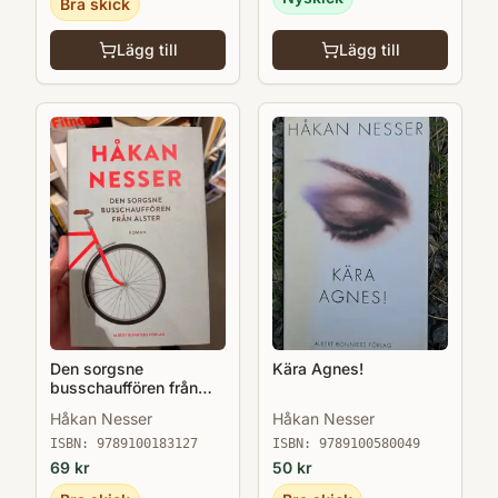
Bra skick
Lägg till
Lägg till
Den sorgsne
Kära Agnes!
busschauffören från
Alster
Håkan Nesser
Håkan Nesser
ISBN:
9789100183127
ISBN:
9789100580049
69
kr
50
kr