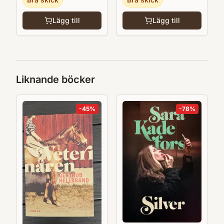
Lägg till
Lägg till
Liknande böcker
-
45
%
-
78
%