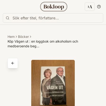
Bokloop
A
A
Textstorl
Hem
Böcker
Köp Vägen ut : en loggbok om alkoholism och
medberoende beg…