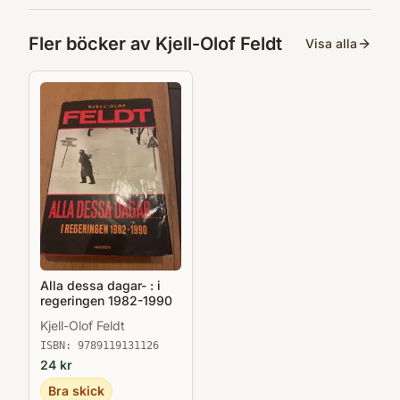
Fler böcker av
Kjell-Olof Feldt
Visa alla
Alla dessa dagar- : i
regeringen 1982-1990
Kjell-Olof Feldt
ISBN:
9789119131126
24
kr
Bra skick