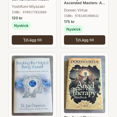
Ascended Masters: A
natur- och skogsterapi
Yoshifumi Miyazaki
Guide to Working and
Doreen Virtue
Healing with Divinities
ISBN:
9789177832669
and Deities
ISBN:
9781401900632
120
kr
175
kr
Nyskick
Nyskick
Lägg till
Lägg till