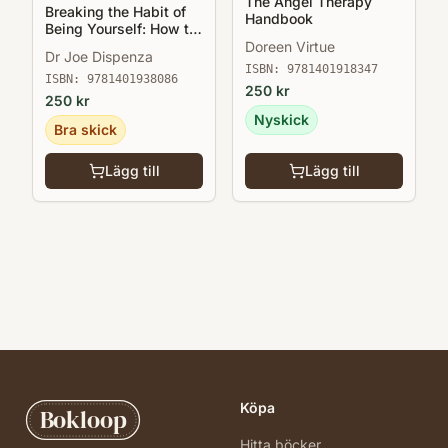
The Angel Therapy
Breaking the Habit of
Handbook
Being Yourself: How to
Lose Your Mind and
Doreen Virtue
Dr Joe Dispenza
Create a New One
ISBN:
9781401918347
ISBN:
9781401938086
250
kr
250
kr
Nyskick
Bra skick
Lägg till
Lägg till
Köpa
Bokloop
Hitta böcker