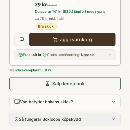
29 kr
170 kr
Du sparar
141 kr
(
83
%) jämfört med nypris
ca 78 kr inkl. frakt
Bra skick
Lägg i varukorg
Frakt
49 kr
·
Gratis upphämtning:
Uppsala
Enda exemplaret just nu
Sälj denna bok
Vad betyder bokens skick?
Så fungerar Bokloops köpskydd