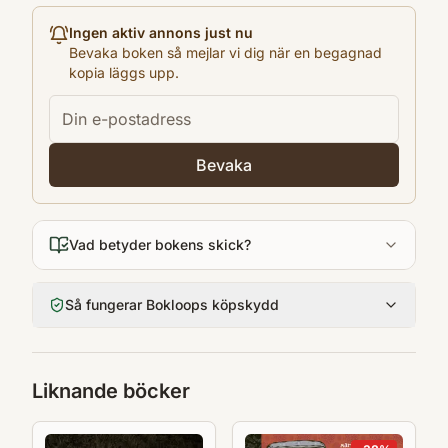
Antal sidor
Ingen aktiv annons just nu
294
Bevaka boken så mejlar vi dig när en begagnad
kopia läggs upp.
Språk
Svenska
Format
Inbunden
Bevaka
Vad betyder bokens skick?
Så fungerar Bokloops köpskydd
Liknande böcker