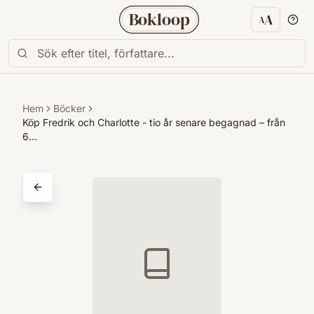
Bokloop
A
A
Textstorl
Hem
Böcker
Köp Fredrik och Charlotte - tio år senare begagnad – från
6…