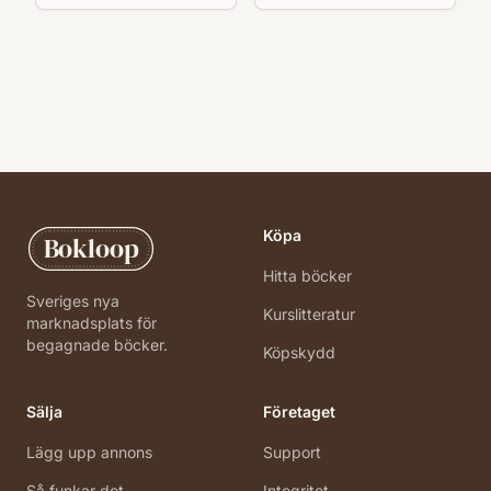
Köpa
Bokloop
Hitta böcker
Sveriges nya
Kurslitteratur
marknadsplats för
begagnade böcker.
Köpskydd
Sälja
Företaget
Lägg upp annons
Support
Så funkar det
Integritet