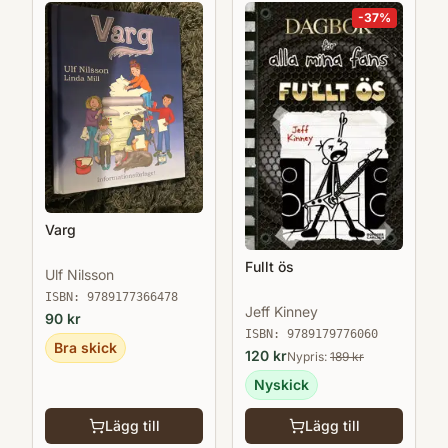
-
37
%
Varg
Fullt ös
Ulf Nilsson
ISBN:
9789177366478
Jeff Kinney
90
kr
ISBN:
9789179776060
Bra skick
120
kr
Nypris:
189
kr
Nyskick
Lägg till
Lägg till