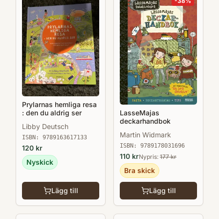
-
38
%
Prylarnas hemliga resa
LasseMajas
: den du aldrig ser
deckarhandbok
Libby Deutsch
Martin Widmark
ISBN:
9789163617133
ISBN:
9789178031696
120
kr
110
kr
Nypris:
177
kr
Nyskick
Bra skick
Lägg till
Lägg till