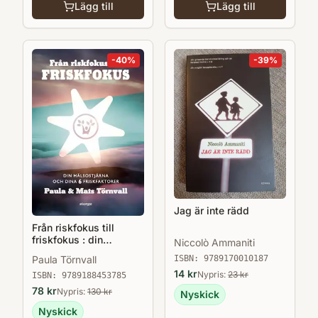
Lägg till
Lägg till
-
40
%
-
39
%
Jag är inte rädd
Från riskfokus till
friskfokus : din
Niccolò Ammaniti
hälsostjärna och dina 6
Paula Törnvall
ISBN:
9789170010187
friskfaktorer
14
kr
Nypris:
23
kr
ISBN:
9789188453785
78
kr
Nypris:
130
kr
Nyskick
Nyskick