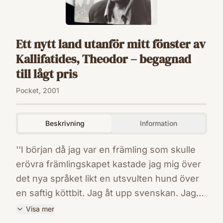
Ett nytt land utanför mitt fönster av
Kallifatides, Theodor – begagnad
till lågt pris
Pocket, 2001
Beskrivning
Information
''I början då jag var en främling som skulle
erövra främlingskapet kastade jag mig över
det nya språket likt en utsvulten hund över
en saftig köttbit. Jag åt upp svenskan. Jag
fyllde min mun med ord, tuggade dem,
Visa mer
svalde dem. Jag tog vissa ord i min mun