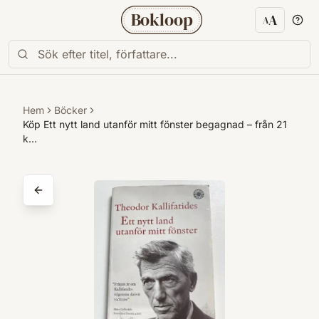
Bokloop
A
A
Textstorl
Hem
Böcker
Köp Ett nytt land utanför mitt fönster begagnad – från 21
k…