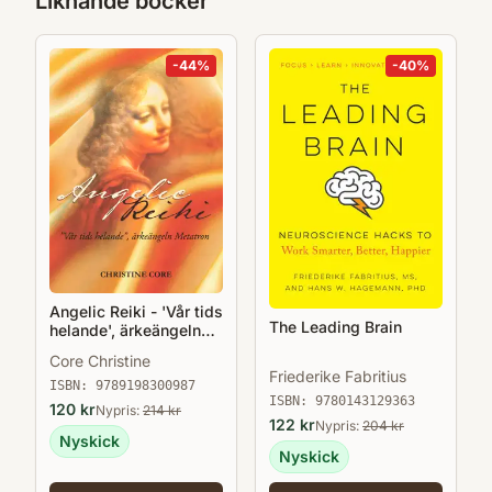
Liknande böcker
-
44
%
-
40
%
Angelic Reiki - 'Vår tids
The Leading Brain
helande', ärkeängeln
Metatron
Core Christine
Friederike Fabritius
ISBN:
9789198300987
ISBN:
9780143129363
120
kr
Nypris:
214
kr
122
kr
Nypris:
204
kr
Nyskick
Nyskick