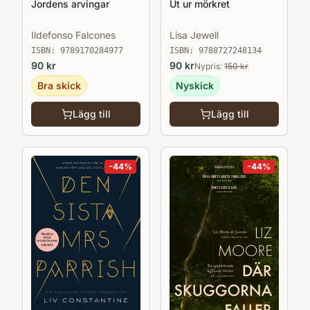
Jordens arvingar
Ut ur mörkret
Ildefonso Falcones
Lisa Jewell
ISBN:
9789170284977
ISBN:
9788727248134
90
kr
90
kr
Nypris:
150
kr
Bra skick
Nyskick
Lägg till
Lägg till
-
44
%
-
44
%