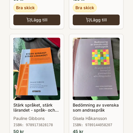
Bra skick
Bra skick
Lägg till
Lägg till
Stärk språket, stärk
Bedömning av svenska
lärandet - språk- och
som andraspråk
kunskapsutvecklande
Pauline Gibbons
Gisela Håkansson
arbetssätt för och med
andraspråkselever i
ISBN:
9789173828178
ISBN:
9789144058207
klassrummet
50
kr
45
kr