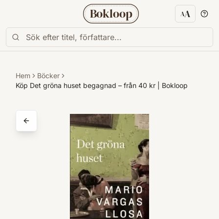
Bokloop
A
A
Textstorl
Hem
Böcker
Köp Det gröna huset begagnad – från 40 kr | Bokloop