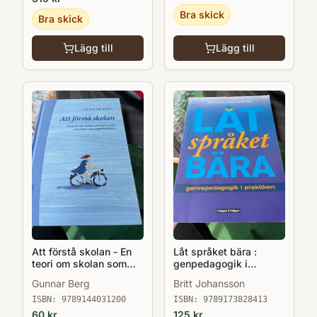
Bra skick
Bra skick
Lägg till
Lägg till
Att förstå skolan - En
Låt språket bära :
teori om skolan som
genpedagogik i
institution o skolor som
praktiken
Gunnar Berg
Britt Johansson
organisationer
ISBN:
9789144031200
ISBN:
9789173828413
60
kr
125
kr