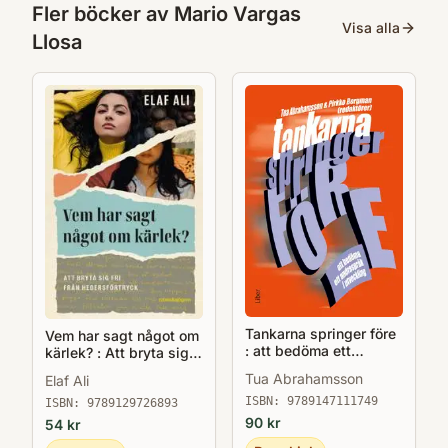
bordellen ska stängas bryter elden
Fler böcker av
Mario Vargas
Visa alla
lös&hellip;
Llosa
Tankarna springer före
Vem har sagt något om
: att bedöma ett
kärlek? : Att bryta sig
andraspråk i utveckling
fri från hedersförtryck
Tua Abrahamsson
Elaf Ali
ISBN:
9789147111749
ISBN:
9789129726893
90
kr
54
kr