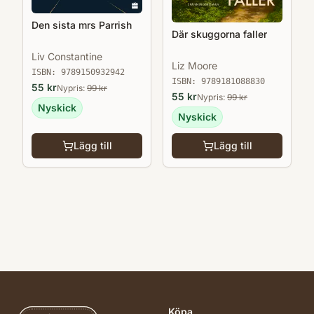
Den sista mrs Parrish
Där skuggorna faller
Liv Constantine
Liz Moore
ISBN:
9789150932942
ISBN:
9789181088830
55
kr
Nypris:
99
kr
55
kr
Nypris:
99
kr
Nyskick
Nyskick
Lägg till
Lägg till
Köpa