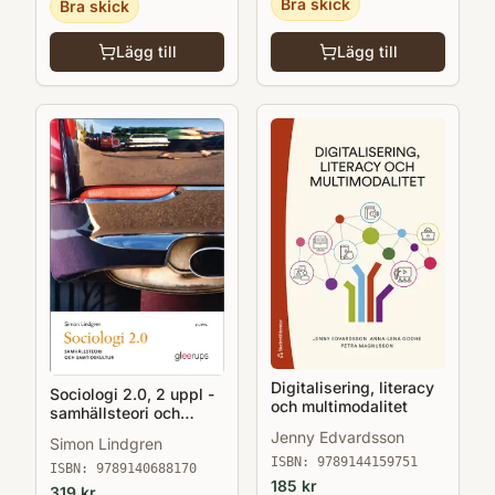
Bra skick
Bra skick
Lägg till
Lägg till
Digitalisering, literacy
Sociologi 2.0, 2 uppl -
och multimodalitet
samhällsteori och
samtidskultur
Jenny Edvardsson
Simon Lindgren
ISBN:
9789144159751
ISBN:
9789140688170
185
kr
319
kr