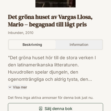
Det gröna huset av Vargas Llosa,
Mario – begagnad till lågt pris
Inbunden, 2010
Beskrivning
Information
"Det gröna huset hör till de stora verken I
den latinamerikanska litteraturen.
Huvudrollen spelar djungeln, den
ogenomträngliga och aldrig tysta, den
ständigt lurande och hotfulla, moskitfyllda
Visa mer
och alltid skrämmande." Aftonbladet Don
ISBN
Det finns inga aktiva annonser för denna bok just nu.
Anselmo kommer som främling till
9789113036342
Förlag
garnisonsstaden Piura i norra Peru där han
Sälj denna bok