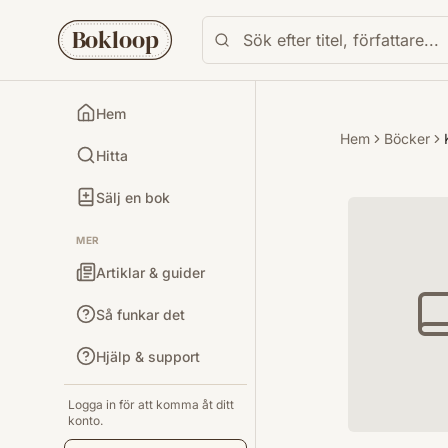
Bokloop
Hem
Hem
Böcker
Hitta
Sälj en bok
MER
Artiklar & guider
Så funkar det
Hjälp & support
Logga in för att komma åt ditt
konto.