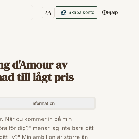
A
Skapa konto
Hjälp
A
Textstorlek
ng d'Amour av
 till lågt pris
Information
ur. När du kommer in på min
ra för dig?" menar jag inte bara ditt
ditt liv?" Min ambition är större än