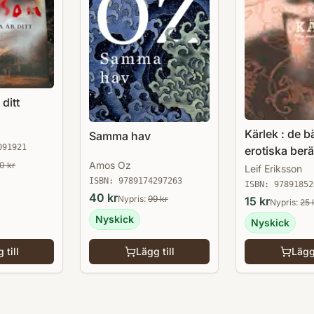
 ditt
Kärlek : de b
Samma hav
091921
erotiska berä
Amos Oz
50
kr
Leif Eriksson
ISBN:
9789174297263
ISBN:
97891852
40
kr
Nypris:
99
kr
15
kr
Nypris:
25
Nyskick
Nyskick
 till
Lägg till
Lägg 