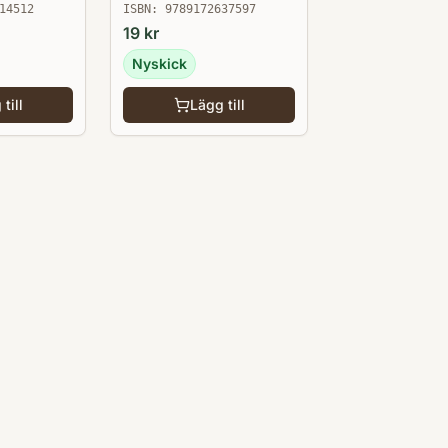
14512
ISBN:
9789172637597
19
kr
Nyskick
till
Lägg till