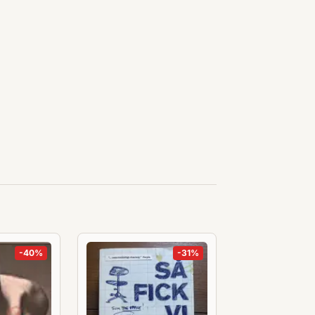
-
40
%
-
31
%