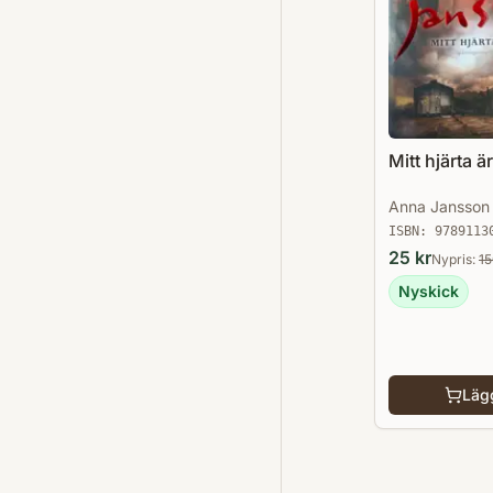
Mitt hjärta är
Anna Jansson
ISBN:
9789113
25
kr
Nypris:
1
Nyskick
Lägg