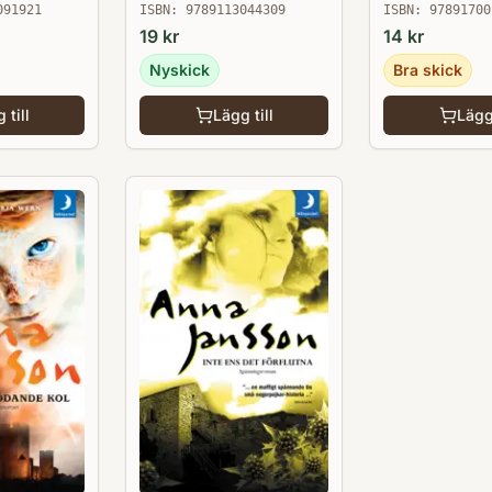
091921
ISBN:
9789113044309
ISBN:
97891700
19
kr
14
kr
Nyskick
Bra skick
 till
Lägg till
Lägg 