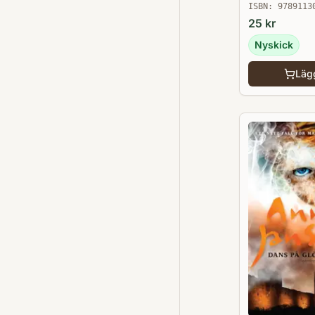
ISBN:
9789113
25
kr
Nyskick
Lägg