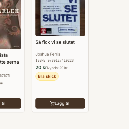
Så fick vi se slutet
Joshua Ferris
ästa
ISBN:
9789127419223
ttelserna
20
kr
Nypris:
29
kr
Bra skick
67675
kr
till
Lägg till