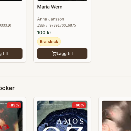
Maria Wern
Anna Jansson
033310
ISBN:
9789170016875
100
kr
Bra skick
 till
Lägg till
öcker
-
83
%
-
60
%