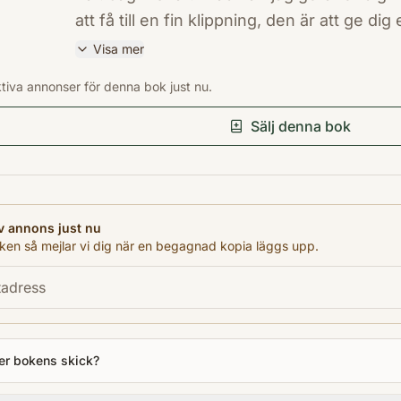
att få till en fin klippning, den är att ge d
människor i alla livssituationer. Bröllop, 
Visa mer
skolavslutningar. Livsberättelserna kommer 
ISBN
ktiva annonser för denna bok just nu.
förtroenden. Du kan lita på min tystnadspl
9789113059341
Förlag
mig.Till hjälp på salongen har jag en ung m
Sälj denna bok
Norstedts
Jag har lovat hans mamma att göra honom
Utgivningsår
mat.Om du är en trogen kund och vågar se d
2015
hända.Vi ses på Salong d´Amour!Angelika
Antal sidor
för henne ny genre. Med Ödesgudinnan p
v annons just nu
332
en så mejlar vi dig när en begagnad kopia läggs upp.
en fantastisk karaktär, frissan Angelika, s
Språk
äktenskapsmäklerska i Visby. Men hur ska 
Svenska
Kategori
FQ
er bokens skick?
Format
Pocket