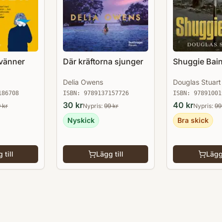
vänner
Där kräftorna sjunger
Shuggie Bai
Delia Owens
Douglas Stuart
186708
ISBN:
9789137157726
ISBN:
97891001
30
kr
40
kr
9
kr
Nypris:
99
kr
Nypris:
99
Nyskick
Bra skick
 till
Lägg till
Lägg 