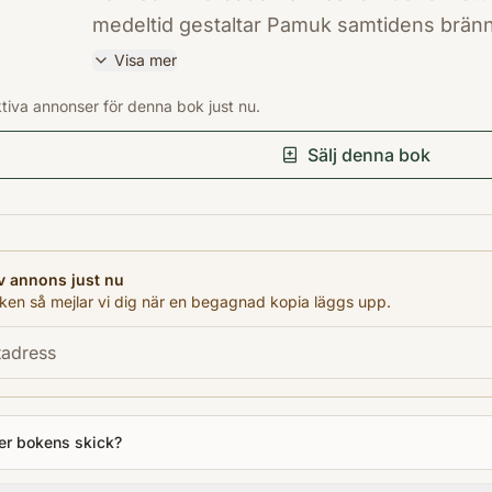
medeltid gestaltar Pamuk samtidens bränn
väst."Pamuks otroliga skaparkraft väcker kl
Visa mer
liv."John Updike
ISBN
ktiva annonser för denna bok just nu.
9789113072821
Förlag
Sälj denna bok
Norstedts
Utgivningsår
2016
Antal sidor
v annons just nu
494
en så mejlar vi dig när en begagnad kopia läggs upp.
Språk
Svenska
Kategori
FBA
er bokens skick?
Format
Pocket