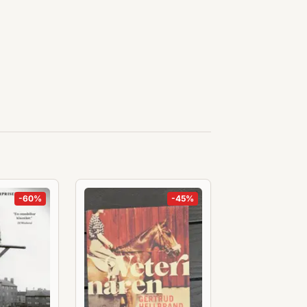
-
60
%
-
45
%