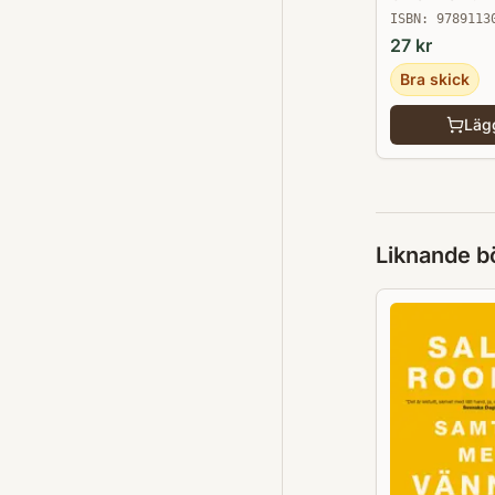
ISBN:
9789113
27
kr
Bra skick
Lägg
Liknande b