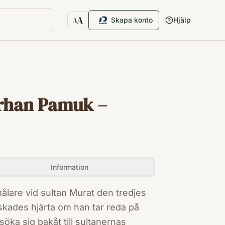
A
Skapa konto
Hjälp
A
Textstorlek
Orhan Pamuk –
Information
ålare vid sultan Murat den tredjes
skades hjärta om han tar reda på
ka sig bakåt till sultanernas