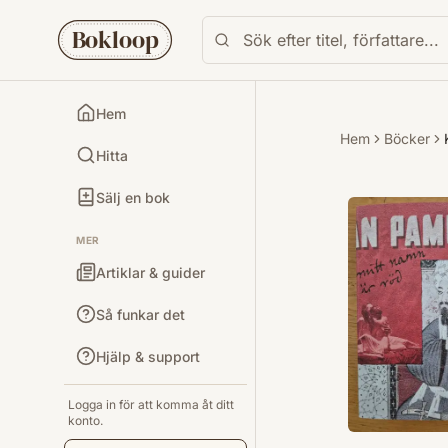
Bokloop
Hem
Hem
Böcker
Hitta
Sälj en bok
MER
Artiklar & guider
Så funkar det
Hjälp & support
Logga in för att komma åt ditt
konto.