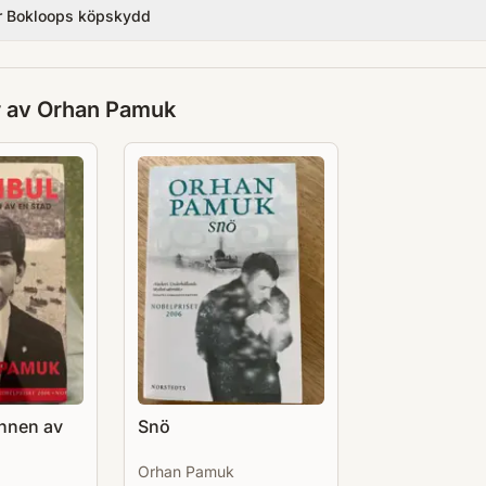
r Bokloops köpskydd
r av
Orhan Pamuk
innen av
Snö
Orhan Pamuk