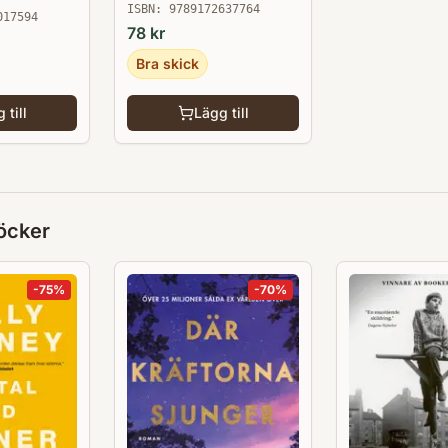
ISBN:
9789172637764
017594
78
kr
Bra skick
 till
Lägg till
öcker
-
75
%
-
70
%