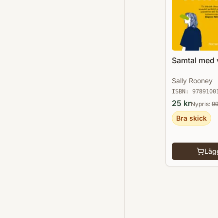
Samtal med 
Sally Rooney
ISBN:
9789100
25
kr
Nypris:
9
Bra skick
Lägg