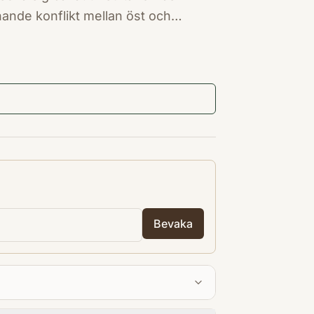
ande konflikt mellan öst och
artänkta gåtor och dubbelheter till
Bevaka