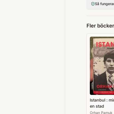
Så fungera
Fler böcke
Istanbul : m
en stad
Orhan Pamuk