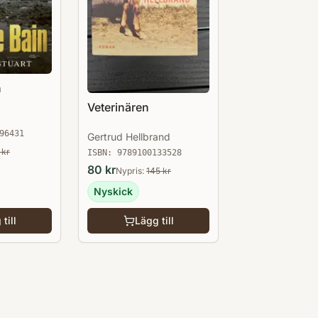
n
Veterinären
96431
Gertrud Hellbrand
kr
ISBN:
9789100133528
80
kr
Nypris:
145
kr
Nyskick
till
Lägg till