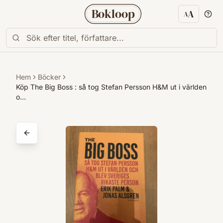
Bokloop
A
A
Textstorl
Hem
Böcker
Köp The Big Boss : så tog Stefan Persson H&M ut i världen
o…