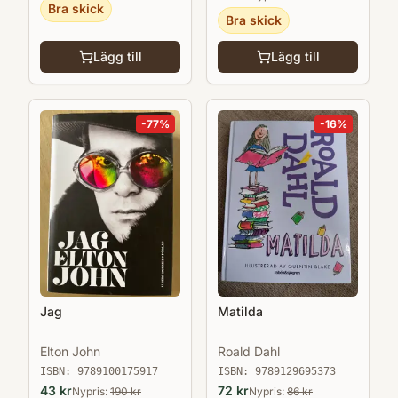
Bra skick
Bra skick
Lägg till
Lägg till
-
77
%
-
16
%
Jag
Matilda
Elton John
Roald Dahl
ISBN:
9789100175917
ISBN:
9789129695373
43
kr
72
kr
Nypris:
190
kr
Nypris:
86
kr