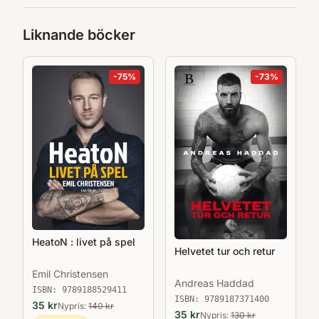
Liknande böcker
-
75
%
-
73
%
HeatoN : livet på spel
Helvetet tur och retur
Emil Christensen
Andreas Haddad
ISBN:
9789188529411
ISBN:
9789187371400
35
kr
Nypris:
140
kr
35
kr
Nypris:
130
kr