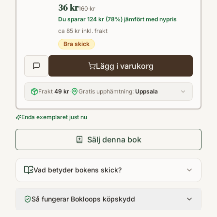
36 kr
handlar om en ägarfamilj som prioriterar
160 kr
Du sparar
124 kr
(
78
%) jämfört med nypris
höga vinstutdelningar till
ca 85 kr inkl. frakt
aktieägarna.Mannen som gång på gång
Bra skick
övertrumfar kritikerna heter Stefan Persson.
Han som med viss tvekan axlade ledarrollen.
Lägg i varukorg
Med unika vittnesmål från anställda och
interna dokument får vi här en tydligare bild
Frakt
49 kr
·
Gratis upphämtning:
Uppsala
av hur det gick till när han skapade ett av
Enda exemplaret just nu
Sveriges största företag genom tiderna och
hur han ska ta H&M in i framtiden.
Sälj denna bok
Vad betyder bokens skick?
Så fungerar Bokloops köpskydd