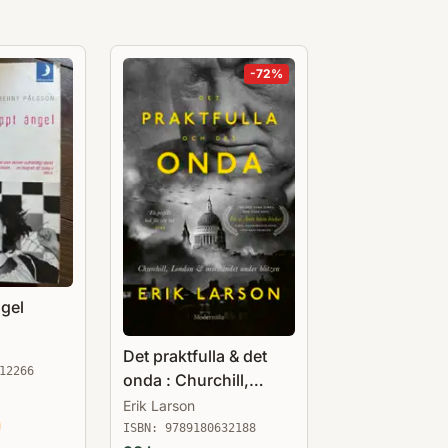
-
72
%
ngel
Det praktfulla & det
12266
onda : Churchill,
London & motståndet
Erik Larson
under Blitzen
ISBN:
9789180632188