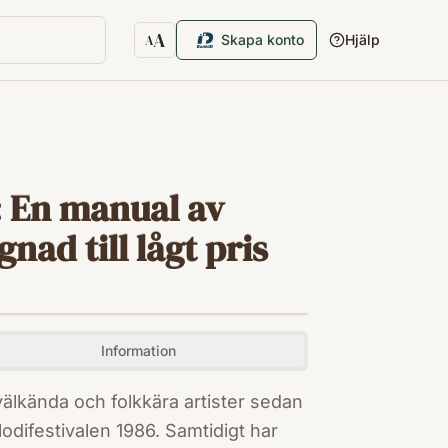
A
Skapa konto
Hjälp
A
Textstorlek
: En manual av
nad till lågt pris
Information
välkända och folkkära artister sedan
odifestivalen 1986. Samtidigt har