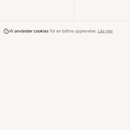
Vi använder cookies
för en bättre upplevelse.
Läs mer
Köpa
Bokloop
Hitta böcke
Sveriges nya marknadsplats för
begagnade böcker.
Kurslitterat
Köpskydd