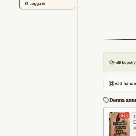
Logga in
Fullt köpsk
Vad händer
Denna ann
-
50
%
S
E