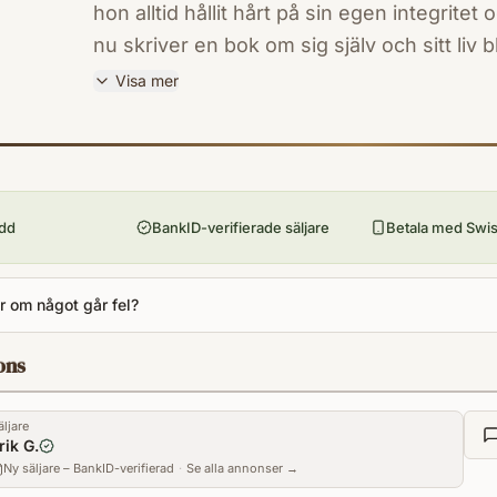
hon alltid hållit hårt på sin egen integritet oc
nu skriver en bok om sig själv och sitt liv b
händelse av min död är en samling upprikt
Visa mer
artistlivet, tidens gång, ensamheten och 
ISBN
kreativiteten. Och så lite om Margaretha K
9789113119007
Förlag
svärta, insikt och en osviklig känsla för taj
Norstedts
ydd
BankID-verifierade säljare
Betala med Swish
Utgivningsår
2022
Antal sidor
 om något går fel?
255
Språk
ons
Svenska
Kategori
äljare
DNBF1
rik G.
Ny säljare – BankID-verifierad
Format
·
Se alla annonser →