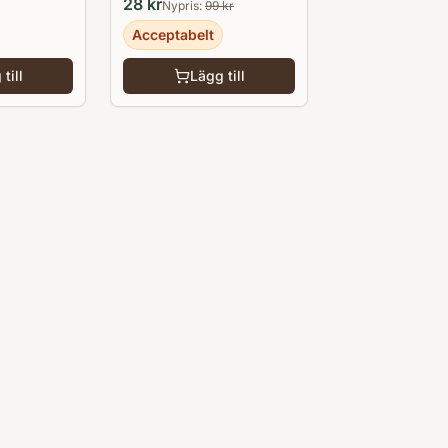
28
kr
Nypris:
99
kr
Acceptabelt
till
Lägg till