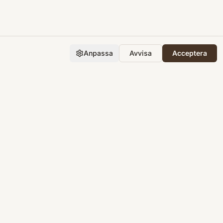
Anpassa
Avvisa
Acceptera
Företaget
Support
Integritet
Villkor