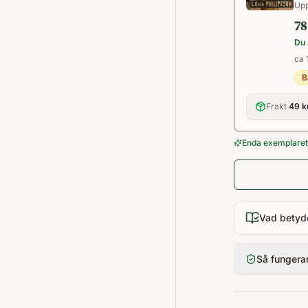
Upp
78
Du 
ca 
B
Frakt
49 k
Enda exemplaret 
Vad betyd
Så fungera