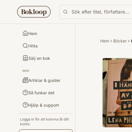
Bokloop
Hem
Hem
Böcker
Hitta
Sälj en bok
MER
Artiklar & guider
Så funkar det
Hjälp & support
Logga in för att komma åt ditt
konto.