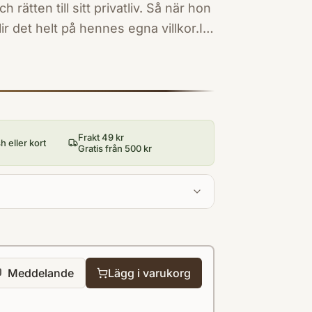
h rätten till sitt privatliv. Så när hon
lir det helt på hennes egna villkor.I
iga, roliga och berörande texter om
den ständigt närvarande
rook. Det är skrivet med humor,
ming.
Frakt 49 kr
 eller kort
Gratis från 500 kr
Meddelande
Lägg i varukorg