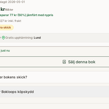
Inbunden
lagd:
2026-05-01
 kr
155 kr
sparar
77 kr
(
50
%) jämfört med nypris
127 kr inkl. frakt
ra skick
r
·
Gratis upphämtning:
Lund
just nu
Sälj denna bok
er bokens skick?
r Bokloops köpskydd