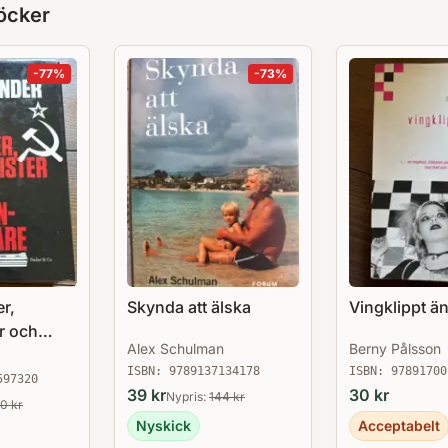
öcker
-
77
%
-
73
%
r,
Skynda att älska
Vingklippt ä
r och
Alex Schulman
Berny Pålsson
are
ISBN:
9789137134178
ISBN:
97891700
597320
39
kr
30
kr
Nypris:
144
kr
30
kr
Nyskick
Acceptabelt