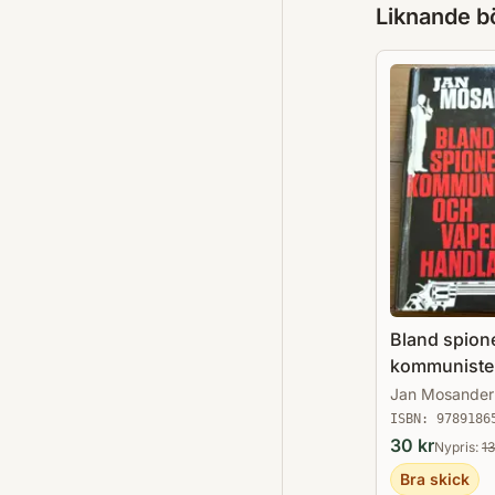
Liknande b
Bland spione
kommuniste
vapenhandl
Jan Mosander
ISBN:
9789186
30
kr
Nypris:
1
Bra skick