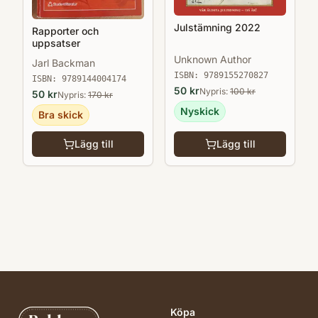
Julstämning 2022
Rapporter och
uppsatser
Unknown Author
Jarl Backman
ISBN:
9789155270827
ISBN:
9789144004174
50
kr
Nypris:
100
kr
50
kr
Nypris:
170
kr
Nyskick
Bra skick
Lägg till
Lägg till
Köpa