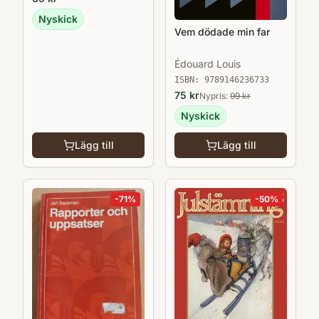
Nyskick
Vem dödade min far
Édouard Louis
ISBN:
9789146236733
75
kr
Nypris:
99
kr
Nyskick
Lägg till
Lägg till
-
71
%
-
50
%