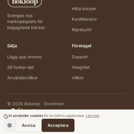
Bokloop
Hitta böcker
Sveriges nya
Kurslitteratur
marknadsplats för
begagnade böcker.
Köpskydd
Sälja
Företaget
Lägg upp annons
Support
Så funkar det
Integritet
Användarvillkor
Villkor
©
2026
Bokloop · Stockholm
Vi använder cookies
för en bättre upplevelse.
Läs mer
Avvisa
Acceptera