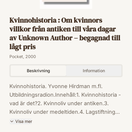
Kvinnohistoria : Om kvinnors
villkor från antiken till våra dagar
av Unknown Author – begagnad till
lågt pris
Pocket, 2000
Beskrivning
Information
Kvinnohistoria. Yvonne Hirdman m.fl.
Utbildningsradion.Innehåll:1. Kvinnohistoria -
vad är det?2. Kvinnoliv under antiken.3.
Kvinnoliv under medeltiden.4. Lagstiftningen
som berör familjen, från medeltid till 1800-
Visa mer
tal.5. Den ogifta modern, den ensamstående
ISBN