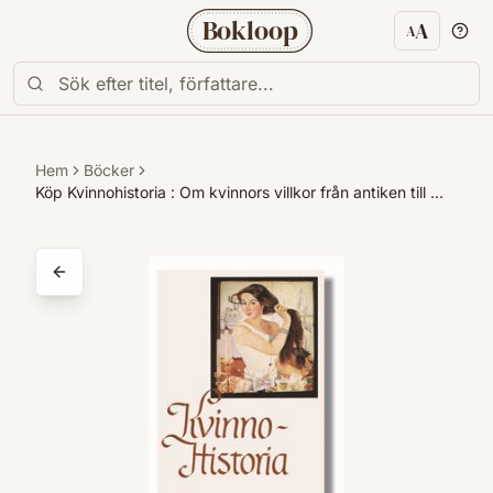
Bokloop
A
A
Textstorl
Hem
Böcker
Köp Kvinnohistoria : Om kvinnors villkor från antiken till …