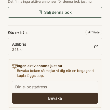
Det finns inga aktiva annonser för denna bok just nu.
kvinnan.6. Prostitutionen.7. Det
9789126920140
Förlag
förindustriella arbetet.8. Det industriella
Sälj denna bok
Sveriges Utbildningsradio AB
arbetet.9. Utbildning, professionalisering,
Utgivningsår
tjänstemaninnor.10. Den demokratiska
2000
Köp ny från:
tanken och kvinnornas platser.11.
Affiliate
Antal sidor
Rösträttsrörelsens Europa.12. Kvinnor och
Adlibris
224
krig.13. Kvinnor och
243 kr
Språk
välfärdsstat.PinterestTwitter
Svenska
Format
Ingen aktiv annons just nu
Pocket
Bevaka boken så mejlar vi dig när en begagnad
kopia läggs upp.
Bevaka