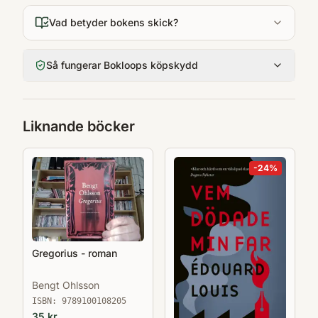
Vad betyder bokens skick?
Så fungerar Bokloops köpskydd
Liknande böcker
-
24
%
Gregorius - roman
Bengt Ohlsson
ISBN:
9789100108205
35
kr