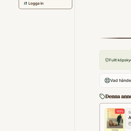
Logga in
Fullt köpsk
Vad händer
Denna ann
-
53
%
S
A