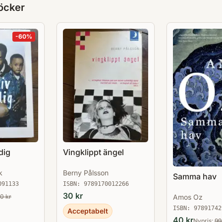
öcker
-
60
%
 dig
Vingklippt ängel
k
Berny Pålsson
Samma hav
091133
ISBN:
9789170012266
30
kr
Amos Oz
50
kr
ISBN:
97891742
Acceptabelt
40
kr
Nypris:
99