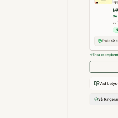
Upp
14
Du 
ca 
N
Frakt
49 k
Enda exemplaret 
Vad betyd
Så fungera