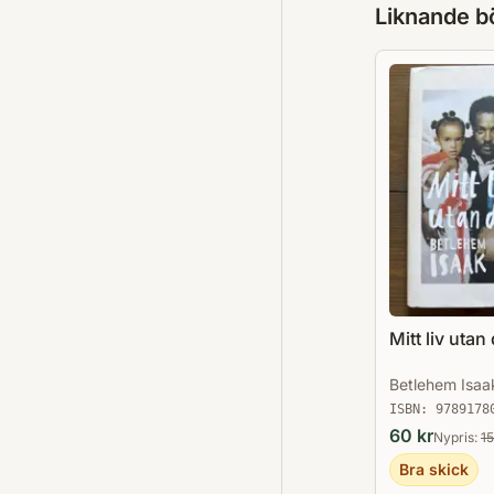
Liknande b
Mitt liv utan
Betlehem Isaa
ISBN:
9789178
60
kr
Nypris:
1
Bra skick