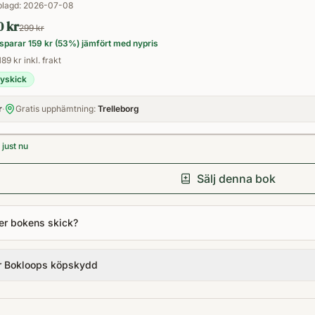
Pocket
lagd:
2026-07-08
0 kr
299 kr
sparar
159 kr
(
53
%) jämfört med nypris
189 kr inkl. frakt
yskick
r
·
Gratis upphämtning:
Trelleborg
just nu
Sälj denna bok
er bokens skick?
r Bokloops köpskydd