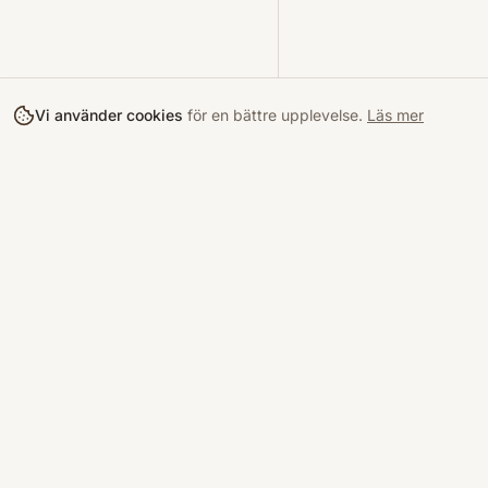
Vi använder cookies
för en bättre upplevelse.
Läs mer
Köpa
Bokloop
Hitta böcke
Sveriges nya marknadsplats för
begagnade böcker.
Kurslitterat
Köpskydd