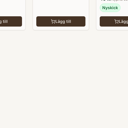
Nyskick
 till
Lägg till
Lägg 