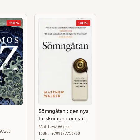
-
60
%
-
60
%
Sömngåtan : den nya
forskningen om sömn
och drömmar
Matthew Walker
97263
ISBN:
9789177750758
kr