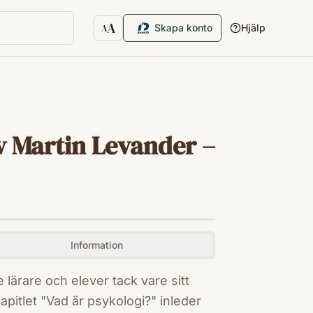
A
Skapa konto
Hjälp
A
Textstorlek
v Martin Levander –
Information
lärare och elever tack vare sitt
pitlet "Vad är psykologi?" inleder