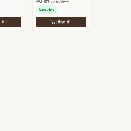
40
kr
Nypris:
99
kr
Nyskick
till
Lägg till