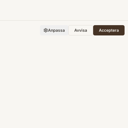
Anpassa
Avvisa
Acceptera
Företaget
Support
Integritet
Villkor