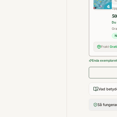
Upp
50
Du 
Gra
N
Frakt
Grat
Enda exemplaret 
Vad betyd
Så fungera