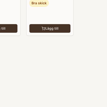
Bra skick
till
Lägg till