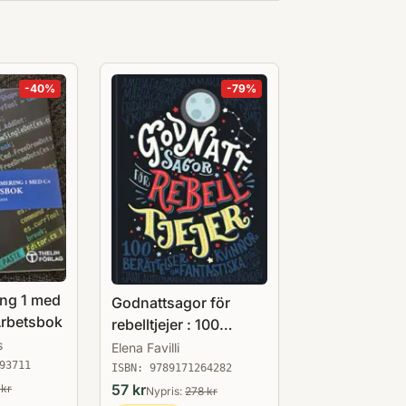
-
40
%
-
79
%
ng 1 med
Godnattsagor för
Arbetsbok
rebelltjejer : 100
berättelser om
s
Elena Favilli
fantastiska kvinnor
93711
ISBN:
9789171264282
57
kr
kr
Nypris:
278
kr