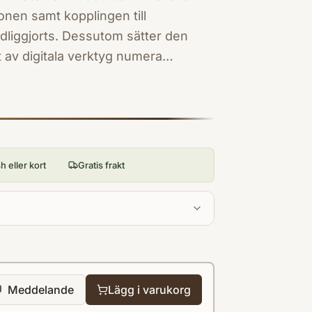
nen samt kopplingen till
dliggjorts. Dessutom sätter den
gitala verktyg numera
ngen.
 eller kort
Gratis frakt
Meddelande
Lägg i varukorg