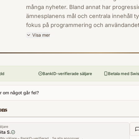
många nyheter. Bland annat har progressio
ämnesplanens mål och centrala innehåll ty
fokus på programmering och användandet av di
obligatoriska inslag i matematikundervisni
Visa mer
ISBN
9789127455771
Förlag
Natur & Kultur Läromedel och Akademi
ydd
BankID-verifierade säljare
Betala med Swish
Utgivningsår
2020
 om något går fel?
Antal sidor
348
ons
Språk
Svenska
äljare
Kategori
ita S.
YPMF
Ny säljare – BankID-verifierad
·
Se alla annonser →