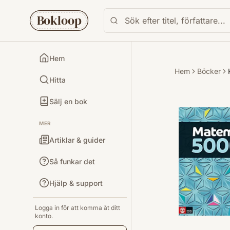
Bokloop
Hem
Hem
Böcker
Hitta
Sälj en bok
MER
Artiklar & guider
Så funkar det
Hjälp & support
Logga in för att komma åt ditt
konto.