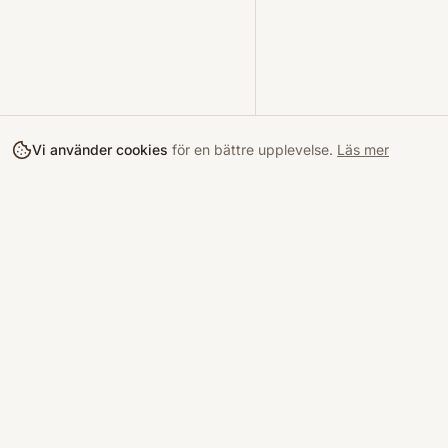
Vi använder cookies
för en bättre upplevelse.
Läs mer
Köpa
Bokloop
Hitta böcke
Sveriges nya marknadsplats för
begagnade böcker.
Kurslitterat
Köpskydd