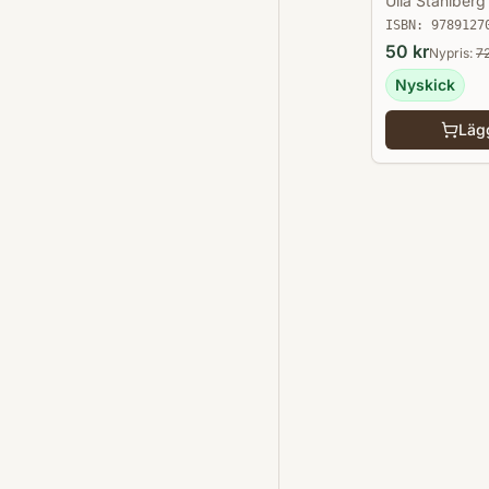
Ulla Ståhlberg
ISBN:
9789127
50
kr
Nypris:
7
Nyskick
Lägg