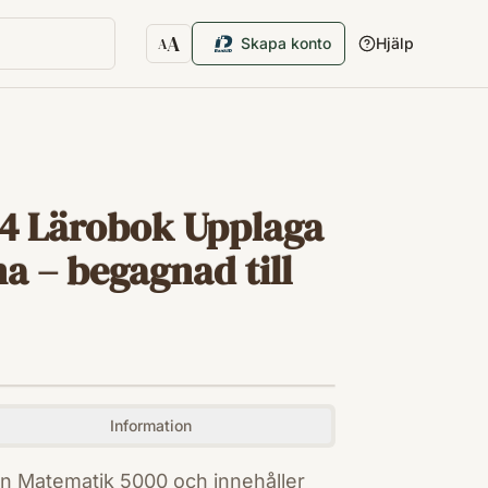
A
Skapa konto
Hjälp
A
Textstorlek
 4 Lärobok Upplaga
a – begagnad till
Information
en Matematik 5000 och innehåller