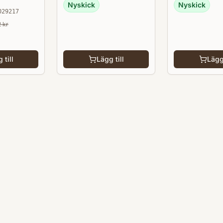
Nyskick
Nyskick
029217
2
kr
 till
Lägg till
Lägg 