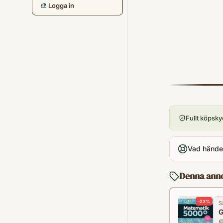
Logga in
Fullt köpsk
Vad händer
Denna ann
-
23
%
S
G