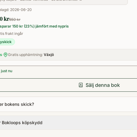
Format
lagd:
2026-06-20
Häftad
0 kr
650 kr
sparar
150 kr
(
23
%) jämfört med nypris
tis frakt ingår
yskick
is
·
Gratis upphämtning:
Växjö
just nu
Sälj denna bok
er bokens skick?
r Bokloops köpskydd