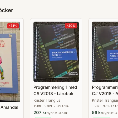
öcker
-
31
%
-
40
%
Programmering 1 med
Programmeri
C# V2018 - Lärobok
C# V2018 - 
Krister Trangius
Krister Trangiu
ISBN:
9789173793704
ISBN:
97891737
, Amanda!
207
kr
56
kr
Nypris:
345
kr
Nypris:
94