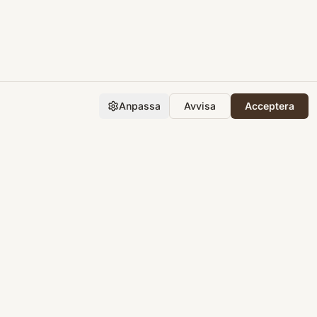
Anpassa
Avvisa
Acceptera
Företaget
Support
Integritet
Villkor