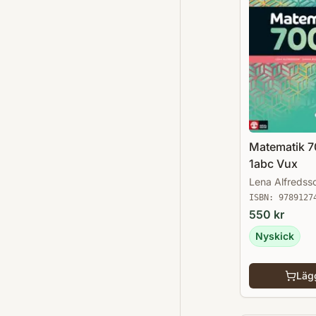
Matematik 7
1abc Vux
Lena Alfredss
ISBN:
9789127
550
kr
Nyskick
Lägg