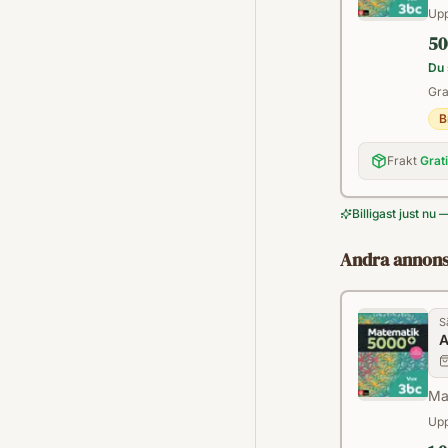
Upp
50
Du 
Gra
B
Frakt
Grat
Billigast just nu 
Andra annons
S
A
Ma
Upp