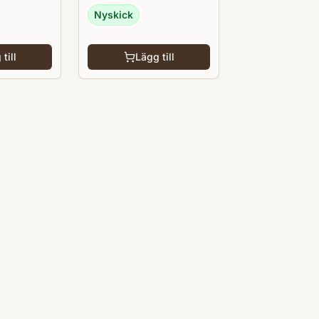
Nyskick
till
Lägg till