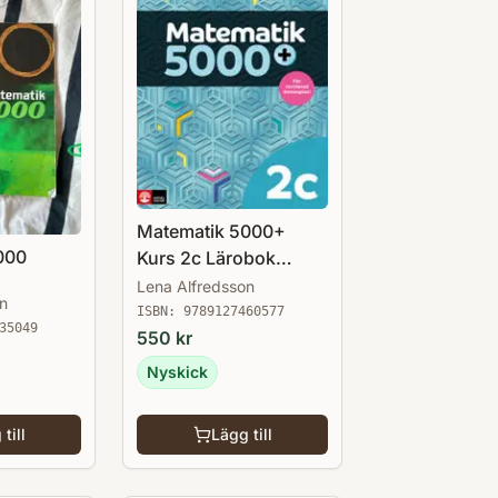
Matematik 5000+
000
Kurs 2c Lärobok
Upplaga 2021
Lena Alfredsson
n
ISBN:
9789127460577
35049
550
kr
Nyskick
till
Lägg till