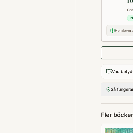
1 
Gra
N
Hemlever
Vad betyd
Så fungera
Fler böcke