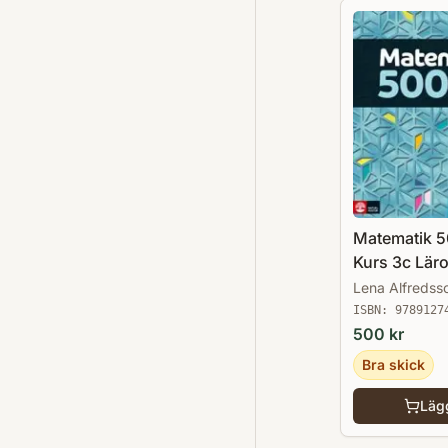
Matematik 
Kurs 3c Lär
Upplaga 20
Lena Alfredss
ISBN:
9789127
500
kr
Bra skick
Lägg