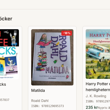
öcker
-
16
%
Harry Potter
acks
hemligheter
Matilda
kammare
J. K. Rowling
857837
Roald Dahl
ISBN:
97891297
ISBN:
9789129695373
235
kr
Nypris:
3