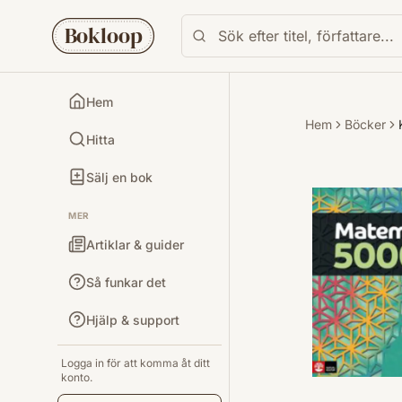
Bokloop
Hem
Hem
Böcker
Hitta
Sälj en bok
MER
Artiklar & guider
Så funkar det
Hjälp & support
Logga in för att komma åt ditt
konto.