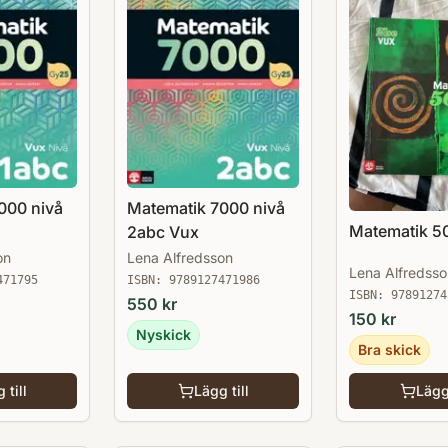
000 nivå
Matematik 7000 nivå
Matematik 5
2abc Vux
on
Lena Alfredsson
Lena Alfredsso
471795
ISBN:
9789127471986
ISBN:
97891274
550
kr
150
kr
Nyskick
Bra skick
 till
Lägg till
Lägg 