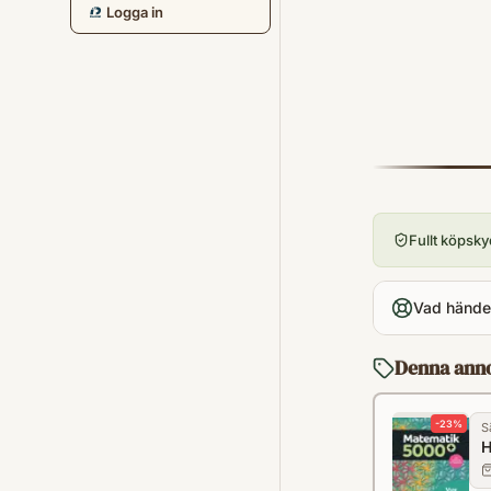
Logga in
Fullt köpsk
Vad händer
Denna ann
-
23
%
S
H