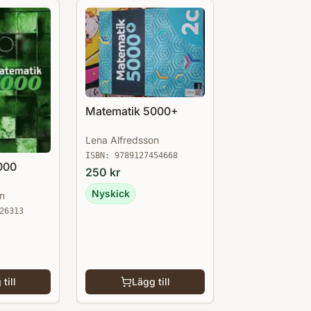
Matematik 5000+
Lena Alfredsson
ISBN:
9789127454668
000
250
kr
Nyskick
n
26313
till
Lägg till