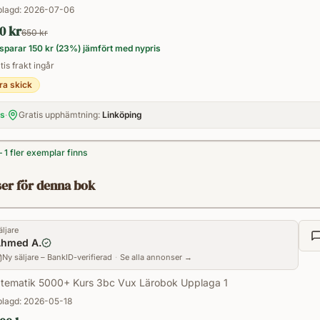
lagd:
2026-07-06
utmanande uppgifter på alla nivåer* Större f
Pocket
0 kr
650 kr
uppgifter och aktiviteter* Varje uppgift h
sparar
150 kr
(
23
%) jämfört med nypris
med eller utan digitala verktyg* Aktivitete
tis frakt ingår
på förmågorna* Kapitelavslutning som be
ra skick
Utökat facit med fler ledtrådar och lösni
is
·
Gratis upphämtning:
Linköping
programmering i alla kapitel i kurs 3b Seri
kommer Matematik 5000+ att omfatta följa
— 1 fler exemplar finns
kurser i ämnesplanen:* Läroböcker* Digit
kommer dessutom erbjuda kostnadsfritt ext
er för denna bok
och lösningar.
äljare
hmed A.
Ny säljare – BankID-verifierad
·
Se alla annonser →
tematik 5000+ Kurs 3bc Vux Lärobok Upplaga 1
lagd:
2026-05-18