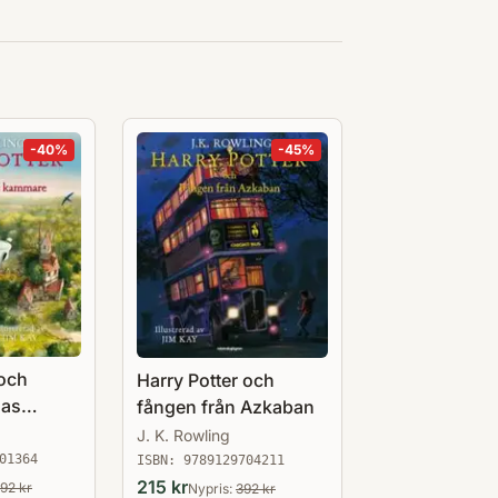
-
40
%
-
45
%
 och
Harry Potter och
nas
fången från Azkaban
J. K. Rowling
01364
ISBN:
9789129704211
215
kr
92
kr
Nypris:
392
kr