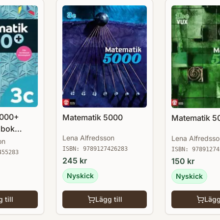
5000+
Matematik 5000
Matematik 5
obok
Lena Alfredsson
Lena Alfredsso
21
on
ISBN:
9789127426283
ISBN:
97891274
455283
245
kr
150
kr
Nyskick
Nyskick
 till
Lägg till
Lägg 