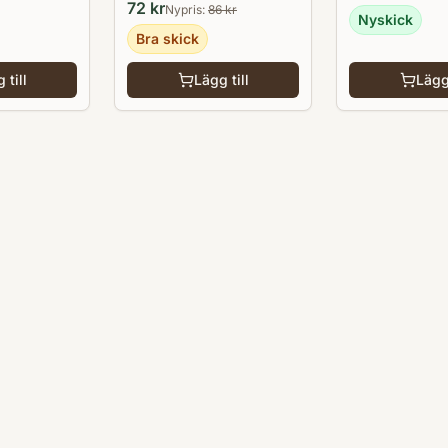
72
kr
Nypris:
86
kr
Nyskick
Bra skick
 till
Lägg till
Lägg 