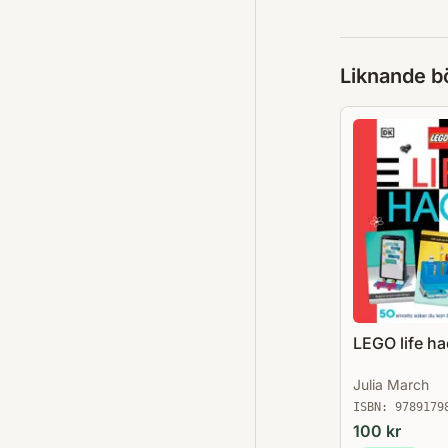
Liknande b
LEGO life h
Julia March
ISBN:
9789179
100
kr