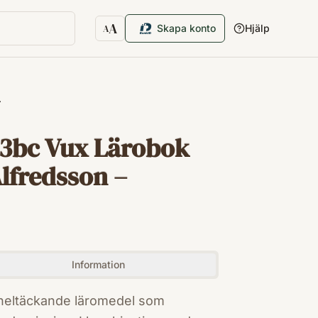
A
Skapa konto
Hjälp
A
Textstorlek
…
 3bc Vux Lärobok
lfredsson –
Information
heltäckande läromedel som