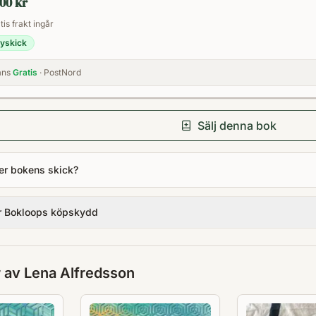
000 kr
tis frakt ingår
yskick
ans
Gratis
· PostNord
Sälj denna bok
er bokens skick?
r Bokloops köpskydd
r av
Lena Alfredsson