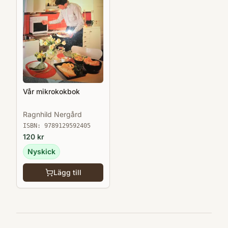
Vår mikrokokbok
Ragnhild Nergård
ISBN:
9789129592405
120
kr
Nyskick
Lägg till