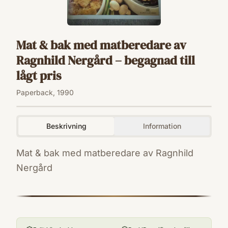
Mat & bak med matberedare av
Ragnhild Nergård – begagnad till
lågt pris
Paperback, 1990
Beskrivning
Information
Mat & bak med matberedare av Ragnhild
Nergård
ISBN
9789129615074
Utgivningsår
1990