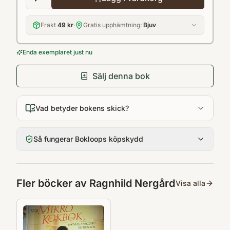
Frakt
49 kr
·
Gratis upphämtning:
Bjuv
Enda exemplaret just nu
Sälj denna bok
Vad betyder bokens skick?
Så fungerar Bokloops köpskydd
Fler böcker av
Ragnhild Nergård
Visa alla