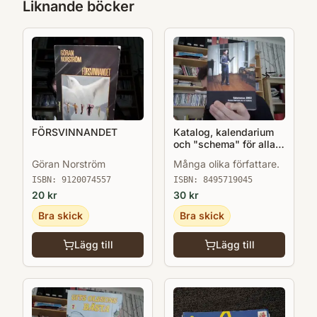
Liknande böcker
FÖRSVINNANDET
Katalog, kalendarium
och "schema" för alla
kulturevenemang i
Göran Norström
Många olika författare.
Salamanca 2002 när
Salamanca var EU:s
ISBN:
9120074557
ISBN:
8495719045
kulturhuvudstad.
20
kr
30
kr
Bra skick
Bra skick
Lägg till
Lägg till