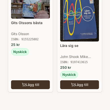
Gits Olssons bästa
Gits Olsson
ISBN:
9155225802
25
kr
Lära sig se
Nyskick
John Shook Mike
Rother
ISBN:
9197413615
250
kr
Nyskick
Lägg till
Lägg till