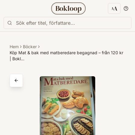
Bokloop
A
A
Textstorl
Hem
Böcker
Köp Mat & bak med matberedare begagnad – från 120 kr
| Bokl…