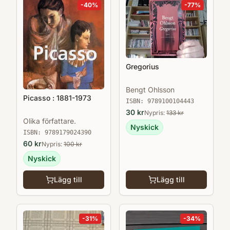
-
40
%
-
77
%
Gregorius
Bengt Ohlsson
Picasso : 1881-1973
ISBN:
9789100104443
30
kr
Nypris:
133
kr
Olika författare.
Nyskick
ISBN:
9789179024390
60
kr
Nypris:
100
kr
Nyskick
Lägg till
Lägg till
-
31
%
-
34
%