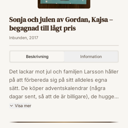
Sonja och julen av Gordan, Kajsa –
begagnad till lågt pris
Inbunden, 2017
Beskrivning
Information
Det lackar mot jul och familjen Larsson håller
på att förbereda sig på sitt alldeles egna
sätt. De köper adventskalendrar (några
dagar sent, så att de är billigare), de hugger
sin egen gran (men de väljer bara bland
Visa mer
granar som ändå ska gallras) och på fritids
ISBN
håller Sonja på att göra en jättefin kartong till
9789129703436