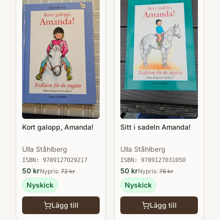
Kort galopp, Amanda!
Sitt i sadeln Amanda!
Ulla Ståhlberg
Ulla Ståhlberg
ISBN:
9789127029217
ISBN:
9789127031050
50
kr
50
kr
Nypris:
72
kr
Nypris:
76
kr
Nyskick
Nyskick
Lägg till
Lägg till