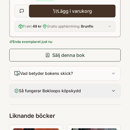
illustrationer av Caroline Röstlund.
Lägg i varukorg
Frakt
49 kr
·
Gratis upphämtning:
Brunflo
Enda exemplaret just nu
Sälj denna bok
Vad betyder bokens skick?
Så fungerar Bokloops köpskydd
Liknande böcker