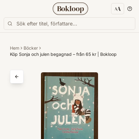
Bokloop
A
A
Textstorl
Hem
Böcker
Köp Sonja och julen begagnad – från 65 kr | Bokloop