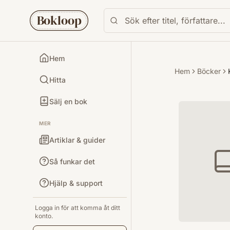
Bokloop
Hem
Hem
Böcker
Hitta
Sälj en bok
MER
Artiklar & guider
Så funkar det
Hjälp & support
Logga in för att komma åt ditt
konto.