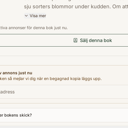
sju sorters blommor under kudden. Om at
sin allra bästa kompis. Bråka med ett sy
Visa mer
är ledig tillsammans under lång tid. Om a
ISBN
ktiva annonser för denna bok just nu.
som händer när världen är så vacker att s
9789129706468
Förlag
om att kanske, kanske få ta hand om en hun
Sälj denna bok
Rabén & Sjögren
Utgivningsår
2018
Antal sidor
v annons just nu
135
en så mejlar vi dig när en begagnad kopia läggs upp.
Språk
Svenska
Kategori
YFB
er bokens skick?
Format
Inbunden