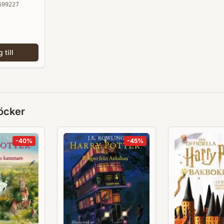
699227
 till
öcker
-
40
%
-
45
%