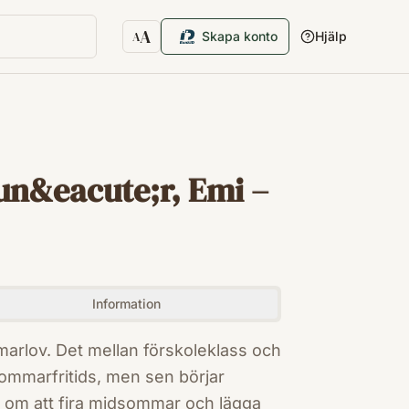
A
Skapa konto
Hjälp
A
Textstorlek
n&eacute;r, Emi –
Information
mmarlov. Det mellan förskoleklass och
sommarfritids, men sen börjar
n om att fira midsommar och lägga