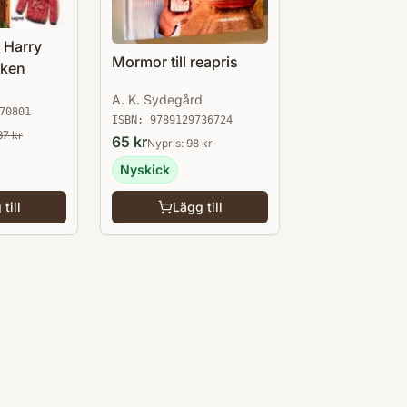
a Harry
Mormor till reapris
oken
A. K. Sydegård
70801
ISBN:
9789129736724
87
kr
65
kr
Nypris:
98
kr
Nyskick
till
Lägg till