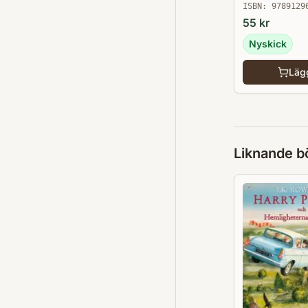
ISBN:
9789129
55
kr
Nyskick
Lägg
Liknande b