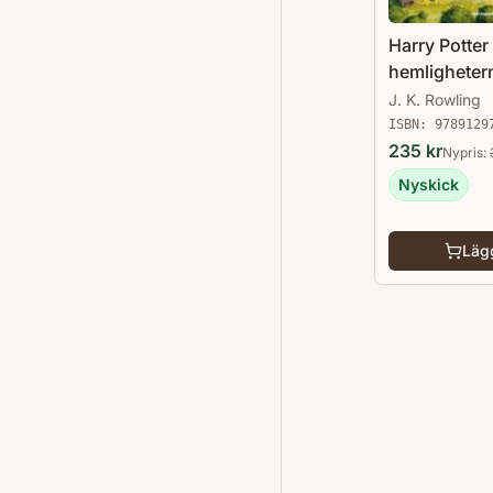
Harry Potter
hemligheter
kammare
J. K. Rowling
ISBN:
9789129
235
kr
Nypris:
Nyskick
Lägg