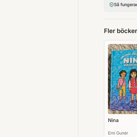
Så fungera
Fler böcke
Nina
Emi Gunér