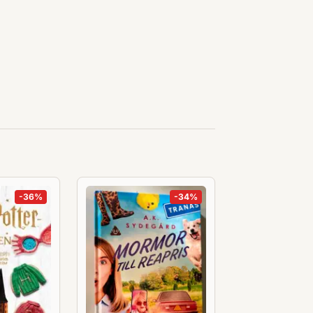
-
36
%
-
34
%