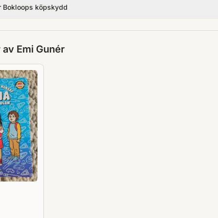
r Bokloops köpskydd
r av
Emi Gunér