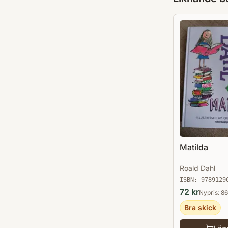
Matilda
Roald Dahl
ISBN:
9789129
72
kr
Nypris:
86
Bra skick