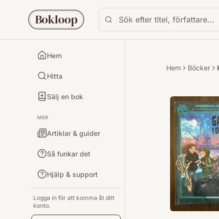
Bokloop
Hem
Hem
Böcker
Hitta
Sälj en bok
MER
Artiklar & guider
Så funkar det
Hjälp & support
Logga in för att komma åt ditt
konto.