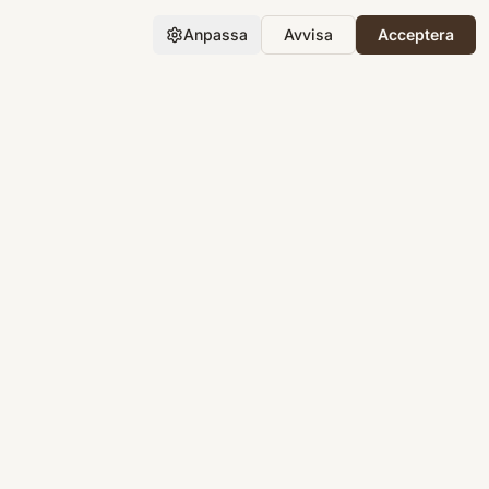
Anpassa
Avvisa
Acceptera
Företaget
Support
Integritet
Villkor