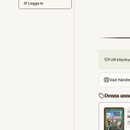
Logga in
Fullt köpsk
Vad händer
Denna ann
S
N