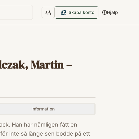
A
Skapa konto
Hjälp
A
Textstorlek
lczak, Martin –
Information
 Jack. Han har nämligen fått en
n för inte så länge sen bodde på ett