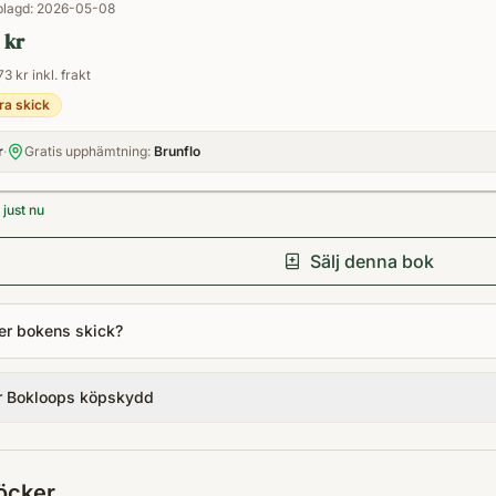
lagd:
2026-05-08
 kr
73 kr inkl. frakt
ra skick
r
·
Gratis upphämtning:
Brunflo
just nu
Sälj denna bok
er bokens skick?
r Bokloops köpskydd
öcker