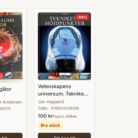
-
64
%
Vetenskapens
gåtor
universum. Teknikens
höjdpunkter
Jan Aagaard
r Andersen
ISBN:
9788253530390
30376
100
kr
Nypris:
276
kr
Bra skick