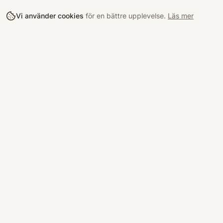
Vi använder cookies
för en bättre upplevelse.
Läs mer
Köpa
Bokloop
Hitta böcke
Sveriges nya marknadsplats för
begagnade böcker.
Kurslitterat
Köpskydd
©
2026
Bokloop · Stockholm