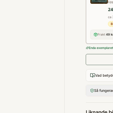
Upp
24
ca 
B
Frakt
49 k
Enda exemplaret 
Vad betyd
Så fungera
Liknande b