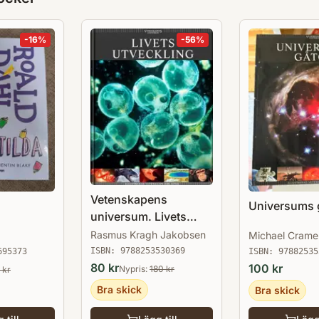
-
16
%
-
56
%
Vetenskapens
Universums 
universum. Livets
utveckling
Rasmus Kragh Jakobsen
Michael Crame
ISBN:
9788253530369
695373
ISBN:
97882535
80
kr
100
kr
Nypris:
180
kr
kr
Bra skick
Bra skick