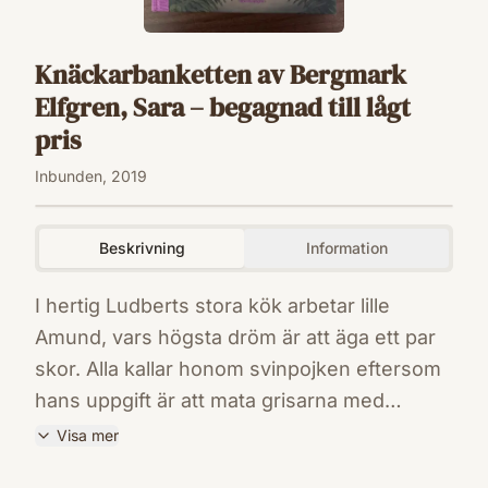
Knäckarbanketten av Bergmark
Elfgren, Sara – begagnad till lågt
pris
Inbunden, 2019
Beskrivning
Information
I hertig Ludberts stora kök arbetar lille
Amund, vars högsta dröm är att äga ett par
skor. Alla kallar honom svinpojken eftersom
hans uppgift är att mata grisarna med
resterna som blivit över från hertig Ludberts
Visa mer
bord. Och mycket rester blir det. Hertigens
ISBN