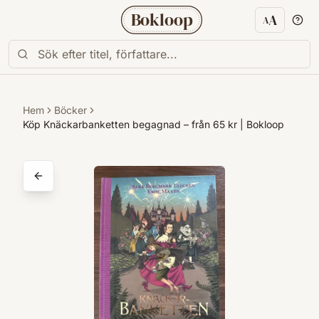
Bokloop
A
A
Textstorl
Hem
Böcker
Köp Knäckarbanketten begagnad – från 65 kr | Bokloop