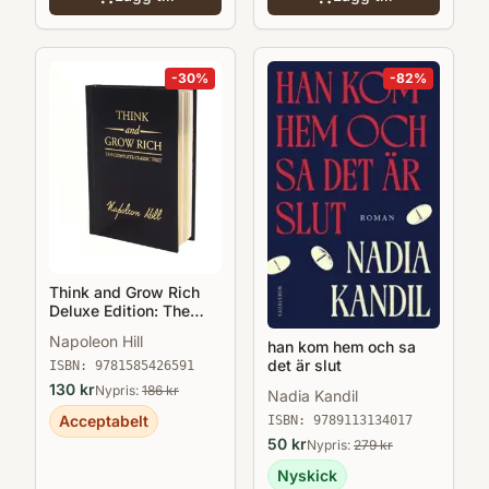
-
30
%
-
82
%
Think and Grow Rich
Deluxe Edition: The
Complete Classic Text
Napoleon Hill
han kom hem och sa
det är slut
ISBN:
9781585426591
130
kr
Nypris:
186
kr
Nadia Kandil
Acceptabelt
ISBN:
9789113134017
50
kr
Nypris:
279
kr
Nyskick