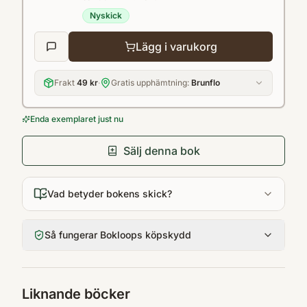
tillsammans skapat en rikt illustrerad saga
Nyskick
som funkar både som högläsning och att
Lägg i varukorg
läsa själv.
Frakt
49 kr
·
Gratis upphämtning:
Brunflo
Enda exemplaret just nu
Sälj denna bok
Vad betyder bokens skick?
Så fungerar Bokloops köpskydd
Liknande böcker