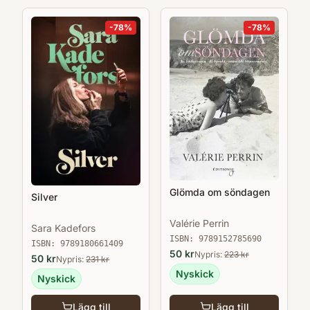
-
78
%
-
78
%
Glömda om söndagen
Silver
Valérie Perrin
Sara Kadefors
ISBN:
9789152785690
ISBN:
9789180661409
50
kr
Nypris:
223
kr
50
kr
Nypris:
231
kr
Nyskick
Nyskick
Lägg till
Lägg till